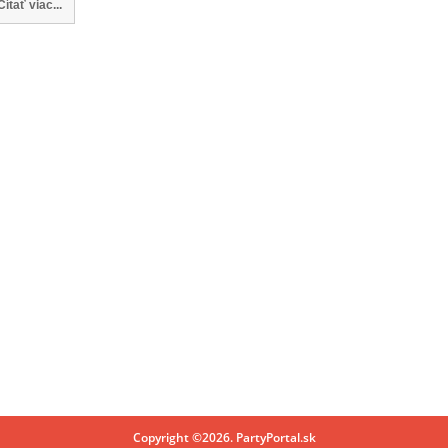
Čítať viac...
Copyright ©2026. PartyPortal.sk