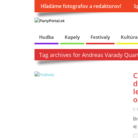
Hľadáme fotografov a redaktorov!
S
Hudba
Kapely
Festivaly
Kultúra
Tag archives for Andreas Varady Quar
C
d
l
o
Br
aj