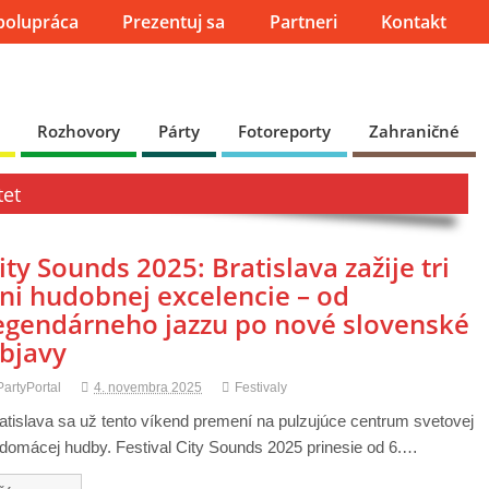
polupráca
Prezentuj sa
Partneri
Kontakt
Rozhovory
Párty
Fotoreporty
Zahraničné
tet
ity Sounds 2025: Bratislava zažije tri
ni hudobnej excelencie – od
egendárneho jazzu po nové slovenské
bjavy
PartyPortal
4. novembra 2025
Festivaly
atislava sa už tento víkend premení na pulzujúce centrum svetovej
 domácej hudby. Festival City Sounds 2025 prinesie od 6.…