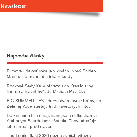
Newsletter
Najnovšie články
Filmová udalosť roka je v kinách. Nový Spider-
Man už po prvom dni trhá rekordy
Rockové Sady XXIV přivezou do Kraslic silný
line‑up a hlavní hvězdu Michala Pavlíčka
BIG SUMMER FEST dnes otvára svoje brány, na
Zelenej Vode štartujú tri dni svetových hitov!
Do kín mieri film o najznámejšom šéfkuchárovi
Anthonym Bourdainovi: Snímka Tony odhaľuje
jeho príbeh pred slávou
The Legits Blast 2026 pozná svojich víťazov