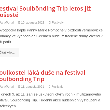
estival Soulbönding Trip letos již
ošesté
PartyPortal
10. augusta 2023
Festivaly
vogotická kaple Panny Marie Pomocné v blízkosti vernéřovické
udánky ve východních Čechách bude již tradičně druhý víkend v
ří patřit…
Čítať viac...
oulkostel láká duše na festival
oulbönding Trip
PartyPortal
11. augusta 2021
Festivaly
 dnech 9. až 11. září se uskuteční čtvrtý ročník multižánrového
stivalu Soulbönding Trip. Třídenní akce hudebních vystoupení a
měleckých…