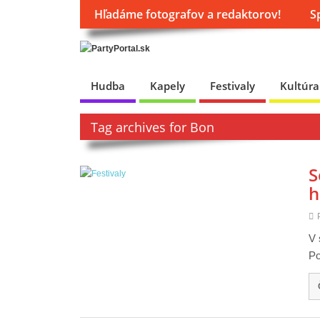
Hľadáme fotografov a redaktorov!
S
Hudba
Kapely
Festivaly
Kultúra
Tag archives for Bon
S
h
V 
Po