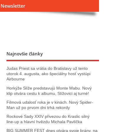
Newsletter
Najnovšie články
Judas Priest sa vrátia do Bratislavy už tento
utorok 4. augusta, ako špeciálny hosť vystúpi
Airbourne
Horkýže Slíže predstavujú Monte Mabu. Nový
klip otvára cestu k albumu, Slížovici aj turné!
Filmová udalosť roka je v kinách. Nový Spider-
Man už po prvom dni trhá rekordy
Rockové Sady XXIV přivezou do Kraslic silný
line‑up a hlavní hvězdu Michala Pavlíčka
BIG SUMMER FEST dnes otvára svoje brány, na