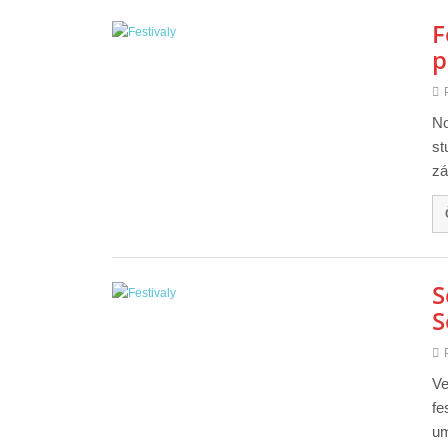
F
p
No
st
zá
S
S
Ve
fe
u