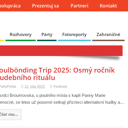
polupráca
Prezentuj sa
Partneri
Kontakt
Rozhovory
Párty
Fotoreporty
Zahraničné
oulbönding Trip 2025: Osmý ročník
udebního rituálu
PartyPortal
22. júla 2025
Festivaly
srdci Broumovska, u poutního místa s kaplí Panny Marie
mocné, se letos už poosmé setkají příznivci alternativní hudby a…
Čítať viac...