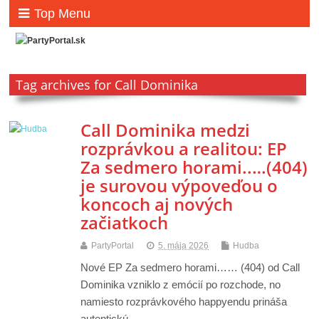
Top Menu
Tag archives for Call Dominika
Call Dominika medzi
rozprávkou a realitou: EP
Za sedmero horami..…(404)
je surovou výpoveďou o
koncoch aj nových
začiatkoch
PartyPortal
5. mája 2026
Hudba
Nové EP Za sedmero horami…… (404) od Call
Dominika vzniklo z emócií po rozchode, no
namiesto rozprávkového happyendu prináša
autentickú…