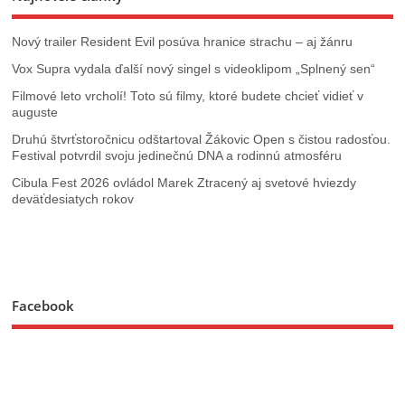
Nový trailer Resident Evil posúva hranice strachu – aj žánru
Vox Supra vydala ďalší nový singel s videoklipom „Splnený sen“
Filmové leto vrcholí! Toto sú filmy, ktoré budete chcieť vidieť v
auguste
Druhú štvrťstoročnicu odštartoval Žákovic Open s čistou radosťou.
Festival potvrdil svoju jedinečnú DNA a rodinnú atmosféru
Cibula Fest 2026 ovládol Marek Ztracený aj svetové hviezdy
deväťdesiatych rokov
Facebook