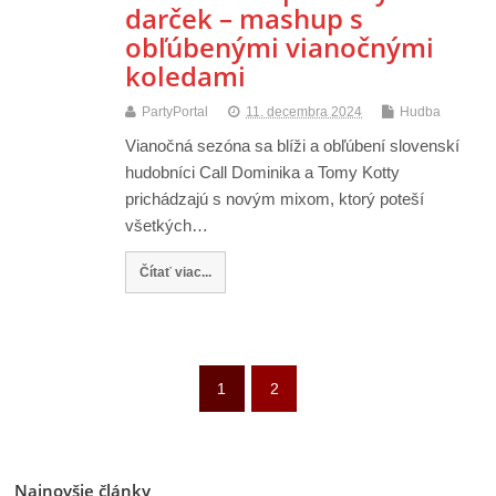
darček – mashup s
obľúbenými vianočnými
koledami
PartyPortal
11. decembra 2024
Hudba
Vianočná sezóna sa blíži a obľúbení slovenskí
hudobníci Call Dominika a Tomy Kotty
prichádzajú s novým mixom, ktorý poteší
všetkých…
Čítať viac...
1
2
Najnovšie články