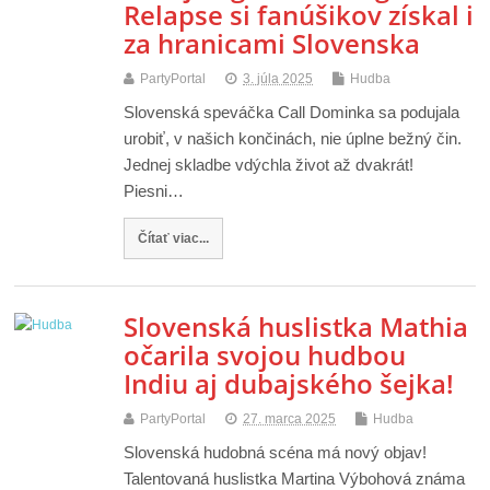
Relapse si fanúšikov získal i
za hranicami Slovenska
PartyPortal
3. júla 2025
Hudba
Slovenská speváčka Call Dominka sa podujala
urobiť, v našich končinách, nie úplne bežný čin.
Jednej skladbe vdýchla život až dvakrát!
Piesni…
Čítať viac...
Slovenská huslistka Mathia
očarila svojou hudbou
Indiu aj dubajského šejka!
PartyPortal
27. marca 2025
Hudba
Slovenská hudobná scéna má nový objav!
Talentovaná huslistka Martina Výbohová známa