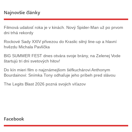
Najnovšie články
Filmová udalosť roka je v kinách. Nový Spider-Man už po prvom
dni trhá rekordy
Rockové Sady XXIV přivezou do Kraslic silný line‑up a hlavní
hvězdu Michala Pavlíčka
BIG SUMMER FEST dnes otvára svoje brány, na Zelenej Vode
štartujú tri dni svetových hitov!
Do kín mieri film o najznámejšom šéfkuchárovi Anthonym
Bourdainovi: Snímka Tony odhaľuje jeho príbeh pred slávou
The Legits Blast 2026 pozná svojich víťazov
Facebook