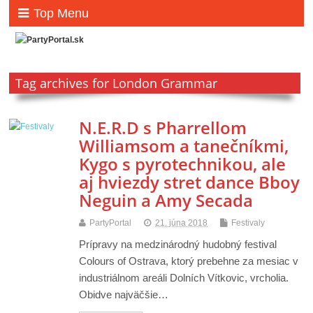
Top Menu
Tag archives for London Grammar
N.E.R.D s Pharrellom
Williamsom a tanečníkmi,
Kygo s pyrotechnikou, ale
aj hviezdy stret dance Bboy
Neguin a Amy Secada
PartyPortal
21. júna 2018
Festivaly
Prípravy na medzinárodný hudobný festival
Colours of Ostrava, ktorý prebehne za mesiac v
industriálnom areáli Dolních Vítkovic, vrcholia.
Obidve najväčšie…