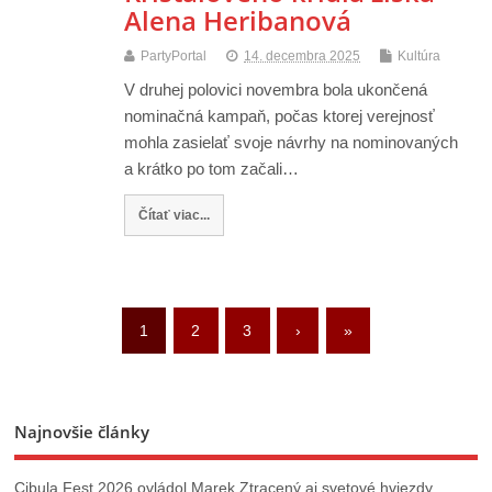
Alena Heribanová
PartyPortal
14. decembra 2025
Kultúra
V druhej polovici novembra bola ukončená
nominačná kampaň, počas ktorej verejnosť
mohla zasielať svoje návrhy na nominovaných
a krátko po tom začali…
Čítať viac...
1
2
3
›
»
Najnovšie články
Cibula Fest 2026 ovládol Marek Ztracený aj svetové hviezdy