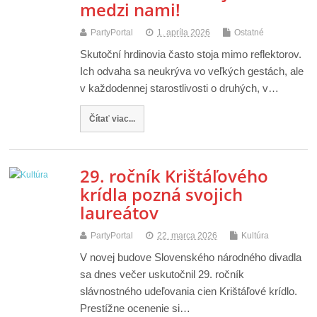
medzi nami!
PartyPortal
1. apríla 2026
Ostatné
Skutoční hrdinovia často stoja mimo reflektorov.
Ich odvaha sa neukrýva vo veľkých gestách, ale
v každodennej starostlivosti o druhých, v…
Čítať viac...
29. ročník Krištáľového
krídla pozná svojich
laureátov
PartyPortal
22. marca 2026
Kultúra
V novej budove Slovenského národného divadla
sa dnes večer uskutočnil 29. ročník
slávnostného udeľovania cien Krištáľové krídlo.
Prestížne ocenenie si…