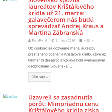
laureátov Krištáľového
krídla už 21. marca:
galavečerom nás budú
sprevádzať Andrej Kraus a
Martina Zábranská
PartyPortal
8. marca 2026
Kultúra
Už čoskoro sa dozvieme mená laureátov
prestížneho ocenenia Krištáľové krídlo, ktoré už
takmer tri desaťročia vzdáva hold výnimočným
osobnostiam Slovenska.…
Čítať viac...
Uzavreli sa zasadnutia
porôt: Mimoriadnu cenu
Krištáľového krídla získa