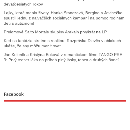
deväťdesiatych rokov
Lajky, ktoré menia životy. Hanka Stanczová, Bergino a Jovinečko
spustili jednu z najväčších sociálnych kampaní na pomoc rodinám
detí s autizmom!
Prelomové Salto Mortale skupiny Arakain prvýkrát na LP
Keď sa fantázia stretne s realitou: Rozprávka Dievča v oblakoch
ukáže, že sny môžu meniť svet
Ján Koleník a Kristýna Boková v romantickom filme TANGO PRE
3: Prvý teaser láka na príbeh plný lásky, tanca a druhých šancí
Facebook