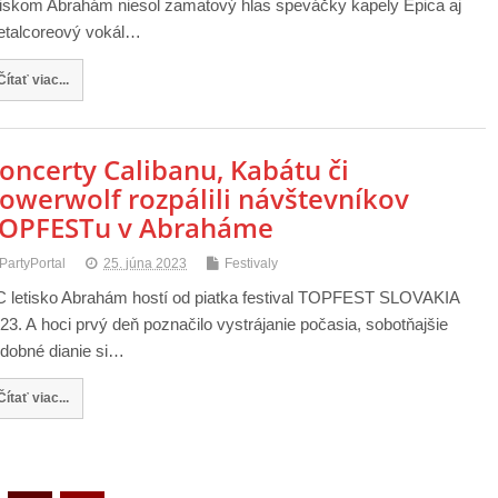
tiskom Abrahám niesol zamatový hlas speváčky kapely Epica aj
talcoreový vokál…
Čítať viac...
oncerty Calibanu, Kabátu či
owerwolf rozpálili návštevníkov
OPFESTu v Abraháme
PartyPortal
25. júna 2023
Festivaly
 letisko Abrahám hostí od piatka festival TOPFEST SLOVAKIA
23. A hoci prvý deň poznačilo vystrájanie počasia, sobotňajšie
dobné dianie si…
Čítať viac...