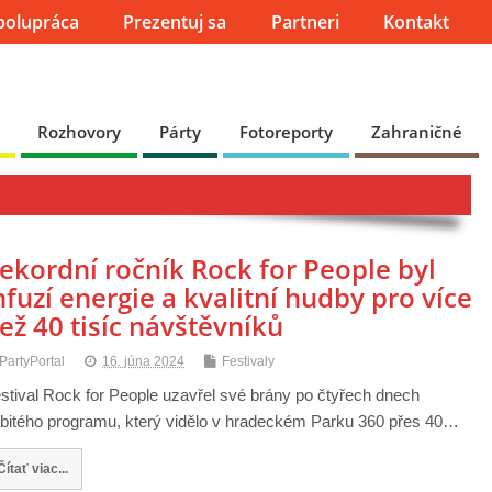
polupráca
Prezentuj sa
Partneri
Kontakt
Rozhovory
Párty
Fotoreporty
Zahraničné
ekordní ročník Rock for People byl
nfuzí energie a kvalitní hudby pro více
ež 40 tisíc návštěvníků
PartyPortal
16. júna 2024
Festivaly
stival Rock for People uzavřel své brány po čtyřech dnech
bitého programu, který vidělo v hradeckém Parku 360 přes 40…
Čítať viac...