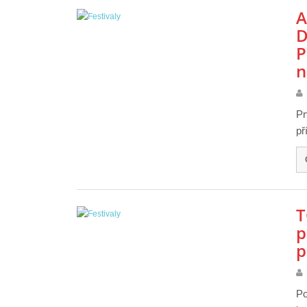
A
D
P
n
Pr
př
T
p
p
Po