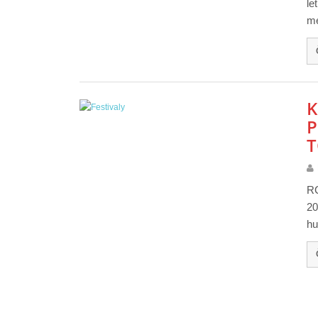
le
me
K
P
T
RC
20
hu