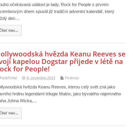
ouho očekávaná událost je tady, Rock for People s prvním
cembrovým dnem spustil již tradiční adventní kalendář, který
aždý den…
Čítať viac...
ollywoodská hvězda Keanu Reeves se
vojí kapelou Dogstar přijede v létě na
ock for People!
PartyPortal
8. novembra 2023
Festivaly
llywoodská hvězda Keanu Reeves, kterou celý svět zná jako
avního hrdinu legendární trilogie Matrix, jako bývalého nájemného
aha Johna Wicka,…
Čítať viac...