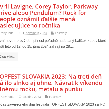
vril Lavigne, Corey Taylor, Parkway
rive alebo Pendulum? Rock for
eople oznámil ďalšie mená
asledujúceho ročníka
PartyPortal
1. novembra 2023
Festivaly
vní novembrový den přinesl pořádně nadupaný balíček kapel, které
íští léto od 12. do 15. júna 2024 zahrají na 28.…
Čítať viac...
OPFEST SLOVAKIA 2023: Na tretí deň
álilo slnko aj ohne. Návrat k víkendu
lnému rocku, metalu a punku
PartyPortal
28. júna 2023
Festivaly
čas záverečného dňa festivalu TOPFEST SLOVAKIA 2023 sa RC