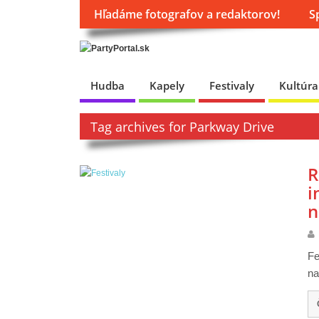
Hľadáme fotografov a redaktorov!
S
Hudba
Kapely
Festivaly
Kultúra
Tag archives for Parkway Drive
R
i
n
Fe
na