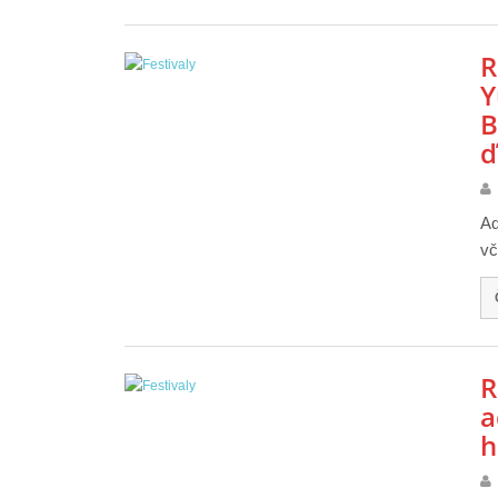
R
Y
B
ď
Ad
vč
R
a
h