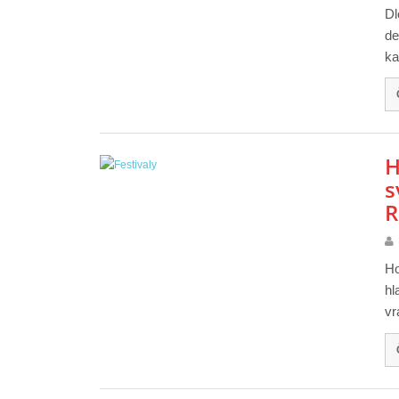
Dl
de
k
H
s
R
Ho
hl
vr