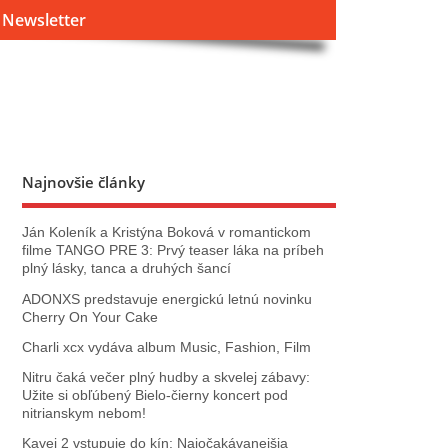
Newsletter
Najnovšie články
Ján Koleník a Kristýna Boková v romantickom
filme TANGO PRE 3: Prvý teaser láka na príbeh
plný lásky, tanca a druhých šancí
ADONXS predstavuje energickú letnú novinku
Cherry On Your Cake
Charli xcx vydáva album Music, Fashion, Film
Nitru čaká večer plný hudby a skvelej zábavy:
Užite si obľúbený Bielo-čierny koncert pod
nitrianskym nebom!
Kavej 2 vstupuje do kín: Najočakávanejšia