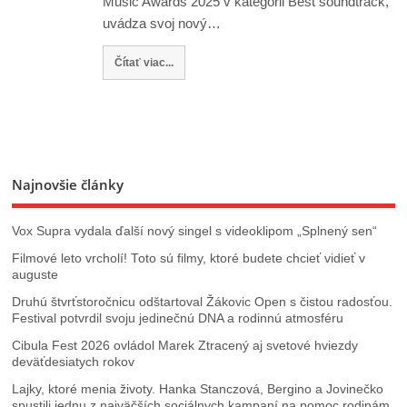
Music Awards 2025 v kategórii Best soundtrack,
uvádza svoj nový…
Čítať viac...
Najnovšie články
Vox Supra vydala ďalší nový singel s videoklipom „Splnený sen“
Filmové leto vrcholí! Toto sú filmy, ktoré budete chcieť vidieť v
auguste
Druhú štvrťstoročnicu odštartoval Žákovic Open s čistou radosťou.
Festival potvrdil svoju jedinečnú DNA a rodinnú atmosféru
Cibula Fest 2026 ovládol Marek Ztracený aj svetové hviezdy
deväťdesiatych rokov
Lajky, ktoré menia životy. Hanka Stanczová, Bergino a Jovinečko
spustili jednu z najväčších sociálnych kampaní na pomoc rodinám