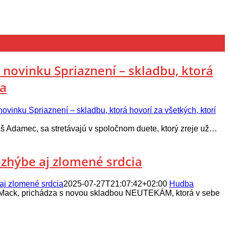
novinku Spriaznení – skladbu, ktorá
ia
inku Spriaznení – skladbu, ktorá hovorí za všetkých, ktorí
 Adamec, sa stretávajú v spoločnom duete, ktorý zreje už…
zhýbe aj zlomené srdcia
aj zlomené srdcia
2025-07-27T21:07:42+02:00
Hudba
ack, prichádza s novou skladbou NEUTEKÁM, ktorá v sebe