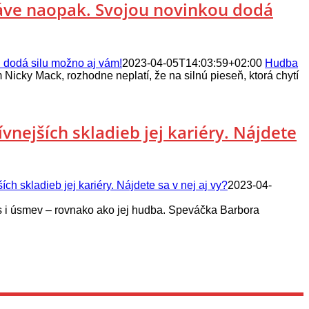
áve naopak. Svojou novinkou dodá
 dodá silu možno aj vám!
2023-04-05T14:03:59+02:00
Hudba
cky Mack, rozhodne neplatí, že na silnú pieseň, ktorá chytí
nejších skladieb jej kariéry. Nájdete
h skladieb jej kariéry. Nájdete sa v nej aj vy?
2023-04-
us i úsmev – rovnako ako jej hudba. Speváčka Barbora