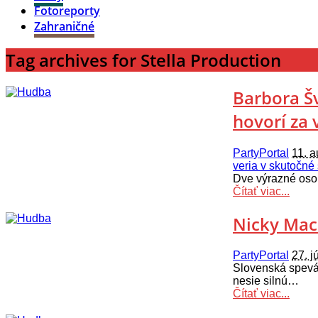
Fotoreporty
Zahraničné
Tag archives for Stella Production
Barbora Š
hovorí za 
PartyPortal
11. 
veria v skutočné
Dve výrazné oso
Čítať viac...
Nicky Mac
PartyPortal
27. j
Slovenská spev
nesie silnú…
Čítať viac...