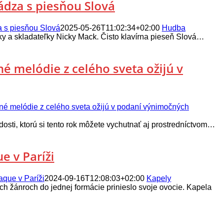
hádza s piesňou Slová
za s piesňou Slová
2025-05-26T11:02:34+02:00
Hudba
ky a skladateľky Nicky Mack. Čisto klavírna pieseň Slová…
né melódie z celého sveta ožijú v
čné melódie z celého sveta ožijú v podaní výnimočných
osti, ktorú si tento rok môžete vychutnať aj prostredníctvom…
e v Paríži
que v Paríži
2024-09-16T12:08:03+02:00
Kapely
h žánroch do jednej formácie prinieslo svoje ovocie. Kapela