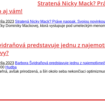
Stratená Nicky Mack? Pr
 aj vám!
ríla 2023
Stratená Nicky Mack? Práve naopak. Svojou novinkou
ky Dominiky Mackovej, ktorá vystupuje pod umeleckým menom Ni
idraňová predstavuje jednu z najemotív
 vy?
ríla 2023
Barbora Švidraňová predstavuje jednu z najemotívnejšíc
:00
Hudba
eľná, avšak prirodzená, a šíri okolo seba nekončiaci optimizm