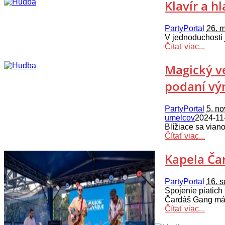
Klavír a h
PartyPortal
26. 
V jednoduchosti 
Čítať viac...
Magický ve
podaní vý
PartyPortal
5. n
umelcov
2024-11
Blížiace sa vian
Čítať viac...
Kapela Ča
PartyPortal
16. 
Spojenie piatich
Čardáš Gang m
Čítať viac...