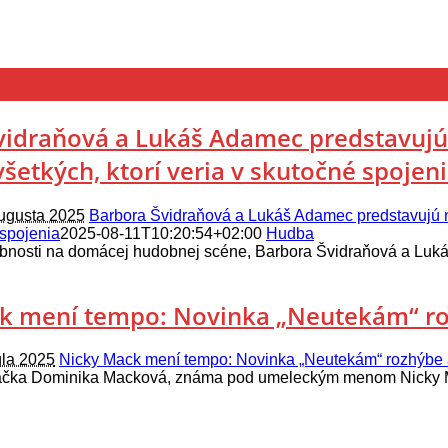
vidraňová a Lukáš Adamec predstavujú 
všetkých, ktorí veria v skutočné spojen
augusta 2025
Barbora Švidraňová a Lukáš Adamec predstavujú nov
 spojenia
2025-08-11T10:20:54+02:00
Hudba
bnosti na domácej hudobnej scéne, Barbora Švidraňová a Lukáš
k mení tempo: Novinka „Neutekám“ ro
úla 2025
Nicky Mack mení tempo: Novinka „Neutekám“ rozhýbe 
áčka Dominika Macková, známa pod umeleckým menom Nicky M