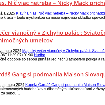
las. Nič viac netreba – Nicky Mack pric
mája 2025
Klavír a hlas. Nič viac netreba – Nicky Mack prichád
je krása – touto myšlienkou sa nesie najnovšia skladba speváč
čer vianočný v Zichyho paláci: Sviatoč
nimočných umelcov
ovembra 2024
Magický večer vianočný v Zichyho paláci: Sviato
-06T11:29:07+01:00
Hudba
očné obdobie so sebou prináša jedinečnú atmosféru pokoja a rad
rdáš Gang si podmanila Maison Slovaqu
septembra 2024
Kapela Čardáš Gang si podmanila Maison Slova
 talentovaných hudobníkov s dlhoročnými skúsenosťami v rôznyc
á za sebou…