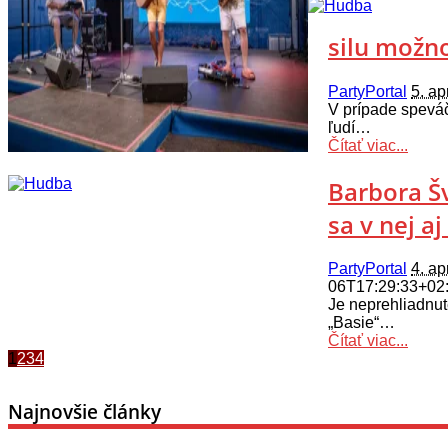
silu možno
PartyPortal
5. ap
V prípade speváč
ľudí…
Čítať viac...
Barbora Šv
sa v nej aj
PartyPortal
4. ap
06T17:29:33+02
Je neprehliadnut
„Basie“…
Čítať viac...
1
2
3
4
Najnovšie články