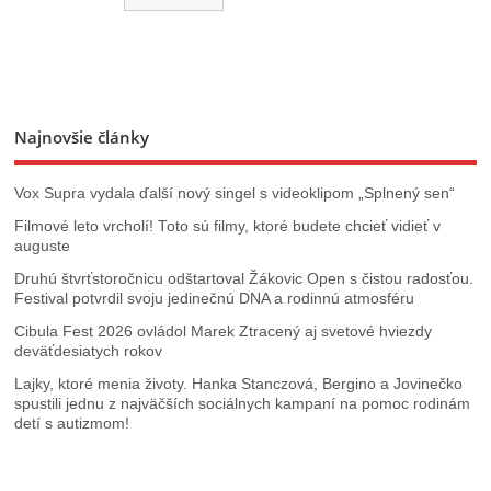
Najnovšie články
Vox Supra vydala ďalší nový singel s videoklipom „Splnený sen“
Filmové leto vrcholí! Toto sú filmy, ktoré budete chcieť vidieť v
auguste
Druhú štvrťstoročnicu odštartoval Žákovic Open s čistou radosťou.
Festival potvrdil svoju jedinečnú DNA a rodinnú atmosféru
Cibula Fest 2026 ovládol Marek Ztracený aj svetové hviezdy
deväťdesiatych rokov
Lajky, ktoré menia životy. Hanka Stanczová, Bergino a Jovinečko
spustili jednu z najväčších sociálnych kampaní na pomoc rodinám
detí s autizmom!