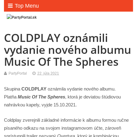
Top Menu
COLDPLAY oznámili
vydanie nového albumu
Music Of The Spheres
PartyPortal
22. júla 2021
Skupina
COLDPLAY
oznámila vydanie nového albumu.
Platňa
Music Of The Spheres
, ktorá je deviatou štúdiovou
nahrávkou kapely, vyjde 15.10.2021.
Coldplay zverejnili základné informácie k albumu formou ručne
písaného odkazu na svojom instagramovom účte, zároveň
sprístupnili trailer nazvaný
Overtura
, ktorý je kombináciou