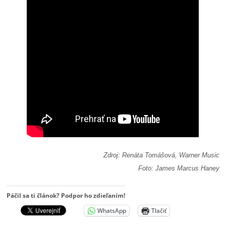
Zdroj: Renáta Tomášová, Warner Music
Foto: James Marcus Haney
Páčil sa ti článok? Podpor ho zdieľaním!
WhatsApp
Tlačiť