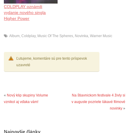
COLDPLAY oznámili
vydanie nového singla
Higher Power
Album
,
Coldplay
,
Music Of The Spheres
,
Novinka
,
Warner Music
Ľutujeme, komentáre sú pre tento príspevok
uzavreté
«
Nový klip skupiny Volume
Na štiavnickom festivale 4 živly si
vznikol aj vďaka vám!
v auguste pozriete lákavé filmové
novinky
»
Najnovšie články