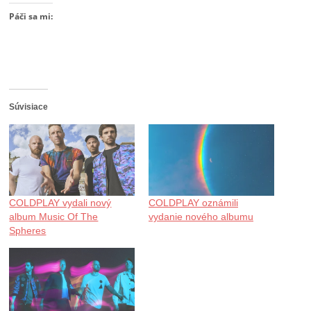
Páči sa mi:
Súvisiace
COLDPLAY vydali nový
COLDPLAY oznámili
album Music Of The
vydanie nového albumu
Spheres