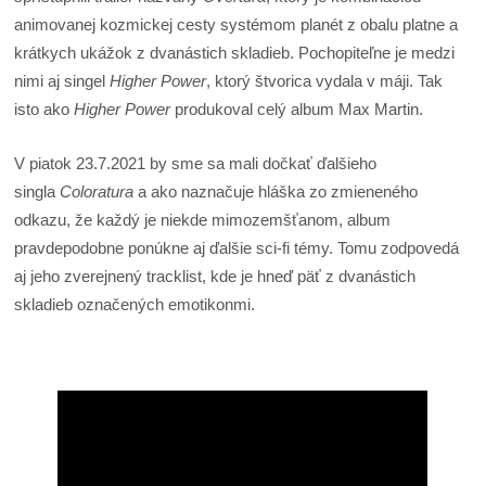
animovanej kozmickej cesty systémom planét z obalu platne a
krátkych ukážok z dvanástich skladieb. Pochopiteľne je medzi
nimi aj singel
Higher Power
, ktorý štvorica vydala v máji. Tak
isto ako
Higher Power
produkoval celý album Max Martin.
V piatok 23.7.2021 by sme sa mali dočkať ďalšieho
singla
Coloratura
a ako naznačuje hláška zo zmieneného
odkazu, že každý je niekde mimozemšťanom, album
pravdepodobne ponúkne aj ďalšie sci-fi témy. Tomu zodpovedá
aj jeho zverejnený tracklist, kde je hneď päť z dvanástich
skladieb označených emotikonmi.