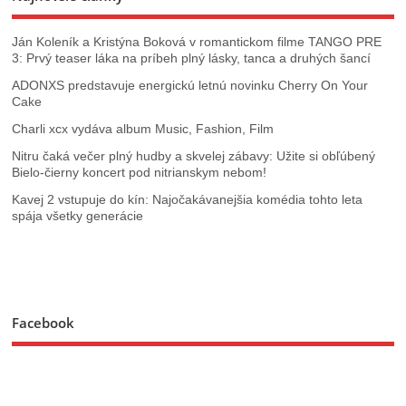
Ján Koleník a Kristýna Boková v romantickom filme TANGO PRE
3: Prvý teaser láka na príbeh plný lásky, tanca a druhých šancí
ADONXS predstavuje energickú letnú novinku Cherry On Your
Cake
Charli xcx vydáva album Music, Fashion, Film
Nitru čaká večer plný hudby a skvelej zábavy: Užite si obľúbený
Bielo-čierny koncert pod nitrianskym nebom!
Kavej 2 vstupuje do kín: Najočakávanejšia komédia tohto leta
spája všetky generácie
Facebook