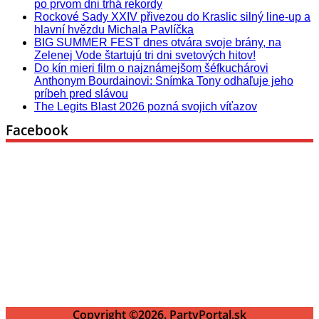
po prvom dni trhá rekordy
Rockové Sady XXIV přivezou do Kraslic silný line‑up a
hlavní hvězdu Michala Pavlíčka
BIG SUMMER FEST dnes otvára svoje brány, na
Zelenej Vode štartujú tri dni svetových hitov!
Do kín mieri film o najznámejšom šéfkuchárovi
Anthonym Bourdainovi: Snímka Tony odhaľuje jeho
príbeh pred slávou
The Legits Blast 2026 pozná svojich víťazov
Facebook
Copyright ©2026. PartyPortal.sk