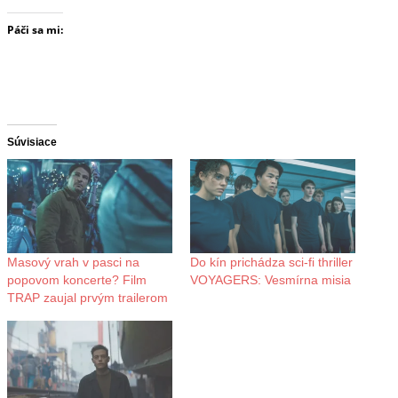
Páči sa mi:
Súvisiace
Masový vrah v pasci na
Do kín prichádza sci-fi thriller
popovom koncerte? Film
VOYAGERS: Vesmírna misia
TRAP zaujal prvým trailerom