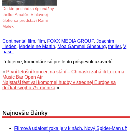
Do kín prichádza špionážny
thriller Amatér: V hlavnej
úlohe sa predstaví Rami
Malek
Continental film
,
film
,
FOXX MEDIA GROUP
,
Joachim
Heden
,
Madeleine Martin
,
Moa Gammel Ginsburg
,
thriller
,
V
pasci
Ľutujeme, komentáre sú pre tento príspevok uzavreté
«
První letošní koncert na stání – Chinaski zahájili Lucerna
Music Bar Open Air
Najstarší festival komornej hudby v strednej Európe sa
dočkal svojho 75. ročníka
»
Najnovšie články
Filmová udalosť roka je v kinách. Nový Spider-Man už