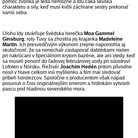
pomoc zvonka je teda nemožné a Idu čaká skúška
charakteru a sily, keď musí kvôli záchrane sestry prekonať
samú seba.
Úlohu Idy stvárňuje švédska herečka
Moa Gammel
Ginsburg
, roly Tuvy sa zhostila jej krajanka
Madeleine
Martin
. Ich presvedčivým výkonom zrejme napomohla aj
skutočnosť, že sa nenechali zastupovať dablérkami nielen
pri nakrúcaní v špeciálnom krytom bazéne, ale ani vtedy, keď
sa museli ponoriť do ľadovej februárovej vody pri súostroví
Lofoten v Nórsku. Režisér
Joachim Hedén
pritom pôvodne
nosil v hlave celkom inú myšlienku a film mal sledovať
príbeh horolezcov. Spoločne s producentom však nápad
posunuli o čosi originálnejším smerom a hrdinkám vytvorili
pascu pod hladinou severského mora.