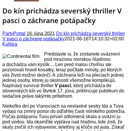
Do kín prichádza severský thriller V
pasci o záchrane potápačky
PartyPortal
16. júna 2021
Do kín prichádza severský thriller
V pasci o záchrane potápačky
2021-06-16T14:10:32+02:00
Kultúra
Predstavte si, že zostanete uväznení
pod mrazivou morskou hladinou
a dochádza vám kyslík… Len pred malou chvíľou ste
pozorovali hravé kosatky, teraz počítate minúty, po ktorých
vás život možno skončí. A záchrana leží na pleciach jednej
jedinej osoby, ktorej ju okolnosti všemožne komplikujú.
Napínavý survival thriller
V pasci
, ktorý prichádza do
slovenských kín vo štvrtok 17. júna, priklincuje publikum do
sedačiek práve takýmto príbehom.
Niekoľko dní po Vianociach sa nevlastné sestry Ida a Tuva
vydajú na zimný ponor do odľahlej časti nórskeho pobrežia.
Počas potápania Tuvu privalí odlomená skala a uväzní ju
pod vodou. Ida okamžite vypláva nad hladinu, kde zistí, že
skaly zničili ich vybavenie, telefóny aj kľúče od auta. Získať