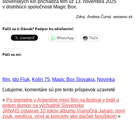
slovenských kín prichádza film už 13. novembra 2025
v distribúcii spoločnosti Magic Box.
Zdroj: Andrea Čurná. woowoo.sk
Páčil sa ti článok? Podpor ho zdieľaním!
WhatsApp
Tlačiť
Páči sa mi:
film
,
Ido Fluk
,
Kolin 75
,
Magic Box Slovakia
,
Novinka
Ľutujeme, komentáre sú pre tento príspevok uzavreté
«
Po premiére v Argentíne mieri film na festival v Indii a
potom domov na východné Slovensko
JANAIS oslavuje 10 rokov albumu Vianočná Janais: nový
zvuk, reedícia, vinyl aj koncerty ako darček fanúšikom
»