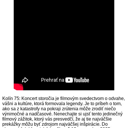
Kolín 75: Koncert storočia je filmovým svedectvom o odvahe,
vášni a kultúre, ktorá formovala legendy. Je to príbeh o tom,
ako sa z katastrofy na pokraji zrútenia môže zrodiť niečo
výnimočné a nadčasové. Nenechajte si ujsť tento jedinečný
filmový zážitok, ktorý vás presvedčí, že aj tie najväčšie
prekážky môžu byť zdrojom najväčšej inšpirácie. Do