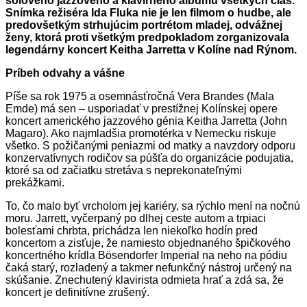
sólového jazzového a klavírneho albumu všetkých čias.
Snímka režiséra Ida Fluka nie je len filmom o hudbe, ale
predovšetkým strhujúcim portrétom mladej, odvážnej
ženy, ktorá proti všetkým predpokladom zorganizovala
legendárny koncert Keitha Jarretta v Kolíne nad Rýnom.
Príbeh odvahy a vášne
Píše sa rok 1975 a osemnásťročná Vera Brandes (Mala
Emde) má sen – usporiadať v prestížnej Kolínskej opere
koncert amerického jazzového génia Keitha Jarretta (John
Magaro). Ako najmladšia promotérka v Nemecku riskuje
všetko. S požičanými peniazmi od matky a navzdory odporu
konzervatívnych rodičov sa púšťa do organizácie podujatia,
ktoré sa od začiatku stretáva s neprekonateľnými
prekážkami.
To, čo malo byť vrcholom jej kariéry, sa rýchlo mení na nočnú
moru. Jarrett, vyčerpaný po dlhej ceste autom a trpiaci
bolesťami chrbta, prichádza len niekoľko hodín pred
koncertom a zisťuje, že namiesto objednaného špičkového
koncertného krídla Bösendorfer Imperial na neho na pódiu
čaká starý, rozladený a takmer nefunkčný nástroj určený na
skúšanie. Znechutený klavirista odmieta hrať a zdá sa, že
koncert je definitívne zrušený.