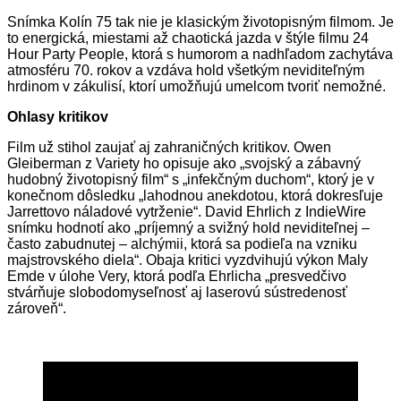
Snímka Kolín 75 tak nie je klasickým životopisným filmom. Je
to energická, miestami až chaotická jazda v štýle filmu 24
Hour Party People, ktorá s humorom a nadhľadom zachytáva
atmosféru 70. rokov a vzdáva hold všetkým neviditeľným
hrdinom v zákulisí, ktorí umožňujú umelcom tvoriť nemožné.
Ohlasy kritikov
Film už stihol zaujať aj zahraničných kritikov. Owen
Gleiberman z Variety ho opisuje ako „svojský a zábavný
hudobný životopisný film“ s „infekčným duchom“, ktorý je v
konečnom dôsledku „lahodnou anekdotou, ktorá dokresľuje
Jarrettovo náladové vytrženie“. David Ehrlich z IndieWire
snímku hodnotí ako „príjemný a svižný hold neviditeľnej –
často zabudnutej – alchýmii, ktorá sa podieľa na vzniku
majstrovského diela“. Obaja kritici vyzdvihujú výkon Maly
Emde v úlohe Very, ktorá podľa Ehrlicha „presvedčivo
stvárňuje slobodomyseľnosť aj laserovú sústredenosť
zároveň“.