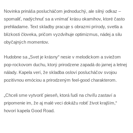
Novinka prináša poslucháčom jednoduchý, ale silný odkaz –
spomaliť, nadýchnuť sa a vnímať krásu okamihov, ktoré často
prehliadame. Text skladby pracuje s obrazmi prírody, svetla a
blízkosti človeka, pričom vyzdvihuje optimizmus, nádej a silu
obyčajných momentov.
Hudobne sa „Svet je krásny“ nesie v melodickom a sviežom
pop-rockovom duchu, ktorý prirodzene zapadá do jarnej a letnej
nálady. Kapela verí, že skladba osloví poslucháčov svojou
pozitívnou emóciou a prirodzeným feel-good charakterom.
„Chceli sme vytvoriť pieseň, ktorá ľudí na chvíľu zastaví a
pripomenie im, že aj malé veci dokážu robiť život krajším,“
hovorí kapela Good Road.