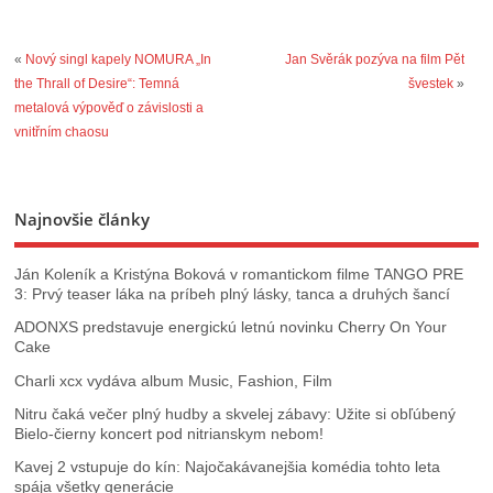
«
Nový singl kapely NOMURA „In
Jan Svěrák pozýva na film Pět
the Thrall of Desire“: Temná
švestek
»
metalová výpověď o závislosti a
vnitřním chaosu
Najnovšie články
Ján Koleník a Kristýna Boková v romantickom filme TANGO PRE
3: Prvý teaser láka na príbeh plný lásky, tanca a druhých šancí
ADONXS predstavuje energickú letnú novinku Cherry On Your
Cake
Charli xcx vydáva album Music, Fashion, Film
Nitru čaká večer plný hudby a skvelej zábavy: Užite si obľúbený
Bielo-čierny koncert pod nitrianskym nebom!
Kavej 2 vstupuje do kín: Najočakávanejšia komédia tohto leta
spája všetky generácie