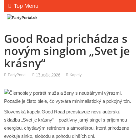
Top Menu
Good Road prichádza s
novým singlom „Svet je
krásny“
PartyPortal
17. mája 2026
Kapely
Slovenská kapela Good Road predstavuje novú autorskú
skladbu „Svet je krásny“ – pozitívny jarný singel s príjemnou
energiou, chytľavým refrénom a atmosférou, ktorá prirodzene
evokuje slnko, slobodu a pohodu dlhších dní.