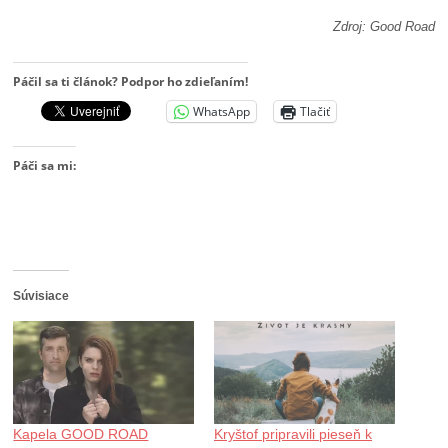
Zdroj: Good Road
Páčil sa ti článok? Podpor ho zdieľaním!
WhatsApp
Tlačiť
Páči sa mi:
Súvisiace
Kapela GOOD ROAD
Kryštof pripravili pieseň k