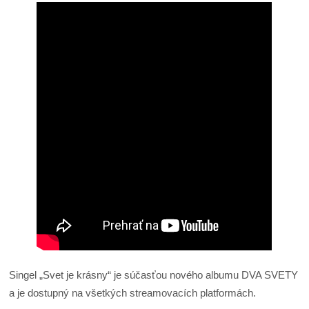
Singel „Svet je krásny“ je súčasťou nového albumu DVA SVETY
a je dostupný na všetkých streamovacích platformách.