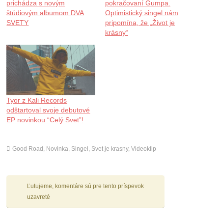
prichádza s novým
pokračovaní Gumpa.
štúdiovým albumom DVA
Optimistický singel nám
SVETY
pripomína, že „Život je
krásny“
Tyor z Kali Records
odštartoval svoje debutové
EP novinkou “Celý Svet”!
Good Road
,
Novinka
,
Singel
,
Svet je krasny
,
Videoklip
Ľutujeme, komentáre sú pre tento príspevok
uzavreté