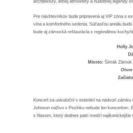
architektúry, letnej atmosféry a hudobnej legendy s
Pre návštevníkov bude pripravená aj VIP zóna s ex
vína a komfortného sedenia. Súčasťou areálu budú
bude aj zámocká reštaurácia s regionálnou kuchyň
Holly J
D
Miesto:
Šimák Zámok P
Otvor
Začiato
Koncert sa uskutoční v exteriéri na nádvorí zámku 
Johnson naživo v Pezinku nebude len koncertom. Bu
s hlasom, ktorý dodnes patrí medzi najikonickejšie