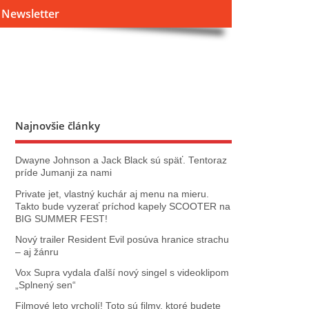
Newsletter
Najnovšie články
Dwayne Johnson a Jack Black sú späť. Tentoraz
príde Jumanji za nami
Private jet, vlastný kuchár aj menu na mieru.
Takto bude vyzerať príchod kapely SCOOTER na
BIG SUMMER FEST!
Nový trailer Resident Evil posúva hranice strachu
– aj žánru
Vox Supra vydala ďalší nový singel s videoklipom
„Splnený sen“
Filmové leto vrcholí! Toto sú filmy, ktoré budete