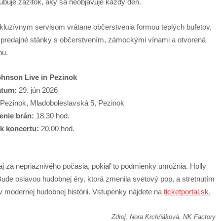
ľubuje zážitok, aký sa neobjavuje každý deň.
kluzívnym servisom vrátane občerstvenia formou teplých bufetov,
 predajné stánky s občerstvením, zámockými vínami a otvorená
ou.
ohnson Live in Pezinok
átum:
29. jún 2026
ezinok, Mladoboleslavská 5, Pezinok
enie brán:
18.30 hod.
k koncertu:
20.00 hod.
aj za nepriaznivého počasia, pokiaľ to podmienky umožnia. Holly
de oslavou hudobnej éry, ktorá zmenila svetový pop, a stretnutím
 v modernej hudobnej histórii. Vstupenky nájdete na
ticketportal.sk
.
Zdroj: Nora Krchňáková, NK Factory