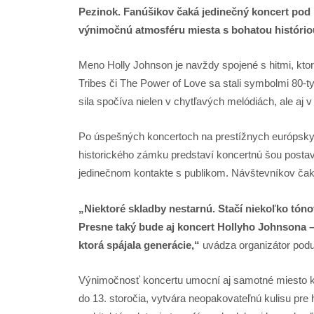
Pezinok. Fanúšikov čaká jedinečný koncert pod 
výnimočnú atmosféru miesta s bohatou histório
Meno Holly Johnson je navždy spojené s hitmi, kto
Tribes či The Power of Love sa stali symbolmi 80-ty
sila spočíva nielen v chytľavých melódiách, ale aj 
Po úspešných koncertoch na prestížnych európskyc
historického zámku predstaví koncertnú šou postaven
jedinečnom kontakte s publikom. Návštevníkov čak
„Niektoré skladby nestarnú. Stačí niekoľko tóno
Presne taký bude aj koncert Hollyho Johnsona –
ktorá spájala generácie,“
uvádza organizátor poduj
Výnimočnosť koncertu umocní aj samotné miesto ko
do 13. storočia, vytvára neopakovateľnú kulisu pre 