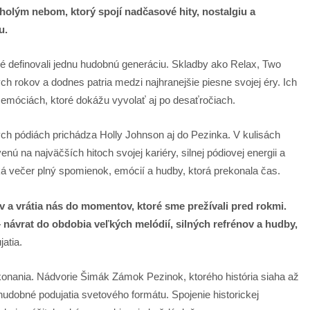
holým nebom, ktorý spojí nadčasové hity, nostalgiu a
u.
ré definovali jednu hudobnú generáciu. Skladby ako Relax, Two
ch rokov a dodnes patria medzi najhranejšie piesne svojej éry. Ich
v emóciách, ktoré dokážu vyvolať aj po desaťročiach.
h pódiách prichádza Holly Johnson aj do Pezinka. V kulisách
ú na najväčších hitoch svojej kariéry, silnej pódiovej energii a
á večer plný spomienok, emócií a hudby, ktorá prekonala čas.
v a vrátia nás do momentov, ktoré sme prežívali pred rokmi.
 návrat do obdobia veľkých melódií, silných refrénov a hudby,
atia.
nania. Nádvorie Šimák Zámok Pezinok, ktorého história siaha až
hudobné podujatia svetového formátu. Spojenie historickej