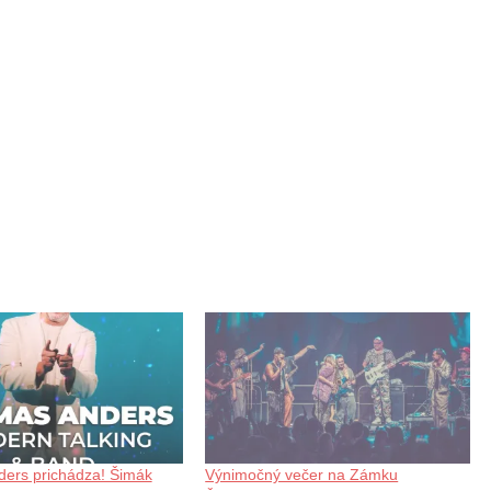
ers prichádza! Šimák
Výnimočný večer na Zámku