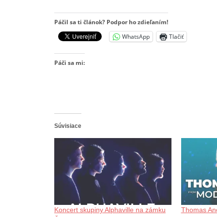
Páčil sa ti článok? Podpor ho zdieľaním!
WhatsApp
Tlačiť
Páči sa mi:
Súvisiace
Koncert skupiny Alphaville na zámku
Thomas And