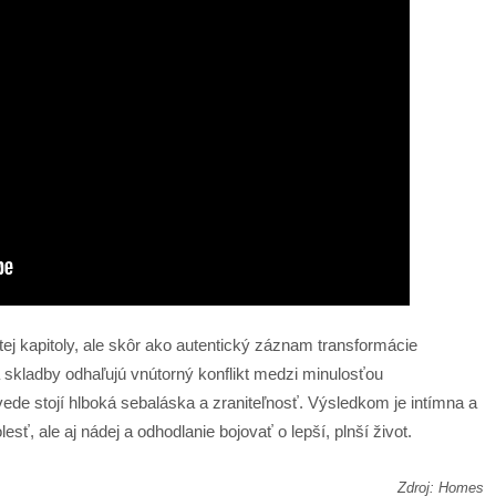
tej kapitoly, ale skôr ako autentický záznam transformácie
 skladby odhaľujú vnútorný konflikt medzi minulosťou
ede stojí hlboká sebaláska a zraniteľnosť. Výsledkom je intímna a
esť, ale aj nádej a odhodlanie bojovať o lepší, plnší život.
Zdroj: Homes