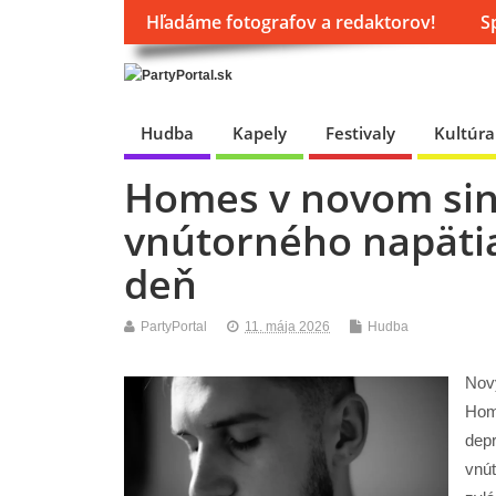
Hľadáme fotografov a redaktorov!
S
Hudba
Kapely
Festivaly
Kultúra
Homes v novom sing
vnútorného napätia
deň
PartyPortal
11. mája 2026
Hudba
Nový
Home
depr
vnút