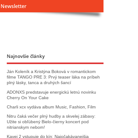
Newsletter
Najnovšie články
Ján Koleník a Kristýna Boková v romantickom
filme TANGO PRE 3: Prvý teaser láka na príbeh
plný lásky, tanca a druhých šancí
ADONXS predstavuje energickú letnú novinku
Cherry On Your Cake
Charli xcx vydáva album Music, Fashion, Film
Nitru čaká večer plný hudby a skvelej zábavy:
Užite si obľúbený Bielo-čierny koncert pod
nitrianskym nebom!
Kavej 2 vstupuje do kín: Najočakávanejšia