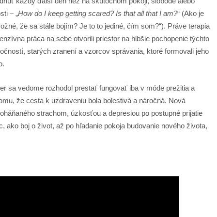
dnuť každý ďalší deň než na skutočnom pokoji, slobode alebo
sti – „
How do I keep getting scared? Is that all that I am?
“ (Ako je
ožné, že sa stále bojím? Je to to jediné, čím som?“). Práve terapia
tenzívna práca na sebe otvorili priestor na hlbšie pochopenie týchto
očností, starých zranení a vzorcov správania, ktoré formovali jeho
o.
 sa vedome rozhodol prestať fungovať iba v móde prežitia a
omu, že cesta k uzdraveniu bola bolestivá a náročná. Nová
poháňaného strachom, úzkosťou a depresiou po postupné prijatie
, ako boj o život, až po hľadanie pokoja budovanie nového života,