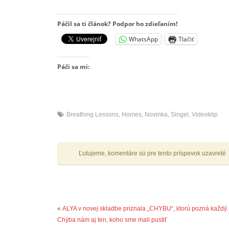
Páčil sa ti článok? Podpor ho zdieľaním!
WhatsApp
Tlačiť
Páči sa mi:
Breathing Lessons
,
Homes
,
Novinka
,
Singel
,
Videoklip
Ľutujeme, komentáre sú pre tento príspevok uzavreté
«
ALYA v novej skladbe priznala „CHYBU“, ktorú pozná každý.
Chýba nám aj ten, koho sme mali pustiť