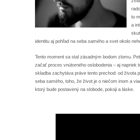
zvlá
rado
to m
a in
skut
identitu aj pohľad na seba samého a svet okolo neh
Tento moment sa stal zásadným bodom zlomu. Peter
začať proces vnútorného oslobodenia – aj napriek t
skladba zachytáva práve tento prechod: od života 
seba samého, toho, že život je o niečom inom a viac
ktorý bude postavený na slobode, pokoji a láske.