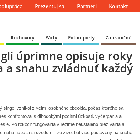
polupráca
Prezentuj sa
Partneri
Kontakt
Rozhovory
Párty
Fotoreporty
Zahraničné
li úprimne opisuje roky
 a snahu zvládnuť každý
 singel vznikol z veľmi osobného obdobia, počas ktorého sa
s konfrontoval s dlhodobými pocitmi úzkosti, vyčerpania a
esie. Po rokoch fungovania v režime neustáleho prežívania a
orného napätia si uvedomil, že život bol viac postavený na snahe