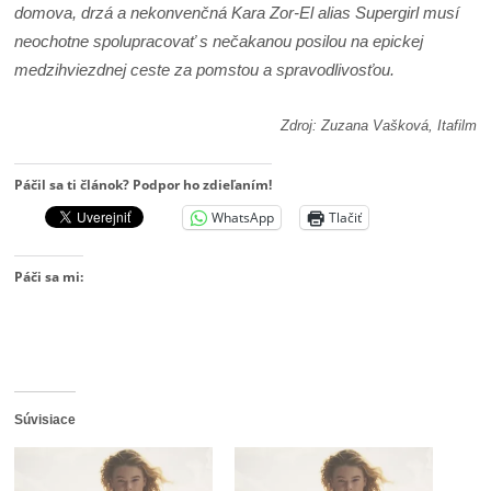
domova, drzá a nekonvenčná Kara Zor-El alias Supergirl musí
neochotne spolupracovať s nečakanou posilou na epickej
medzihviezdnej ceste za pomstou a spravodlivosťou.
Zdroj: Zuzana Vašková, Itafilm
Páčil sa ti článok? Podpor ho zdieľaním!
WhatsApp
Tlačiť
Páči sa mi:
Súvisiace