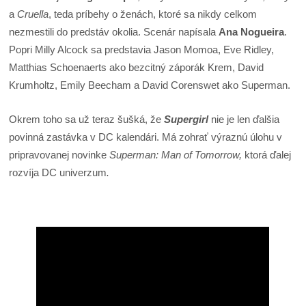
a
Cruella
, teda príbehy o ženách, ktoré sa nikdy celkom
nezmestili do predstáv okolia. Scenár napísala
Ana Nogueira
.
Popri Milly Alcock sa predstavia Jason Momoa, Eve Ridley,
Matthias Schoenaerts ako bezcitný záporák Krem, David
Krumholtz, Emily Beecham a David Corenswet ako Superman.
Okrem toho sa už teraz šušká, že
Supergirl
nie je len ďalšia
povinná zastávka v DC kalendári. Má zohrať výraznú úlohu v
pripravovanej novinke
Superman: Man of Tomorrow,
ktorá ďalej
rozvíja DC univerzum
.