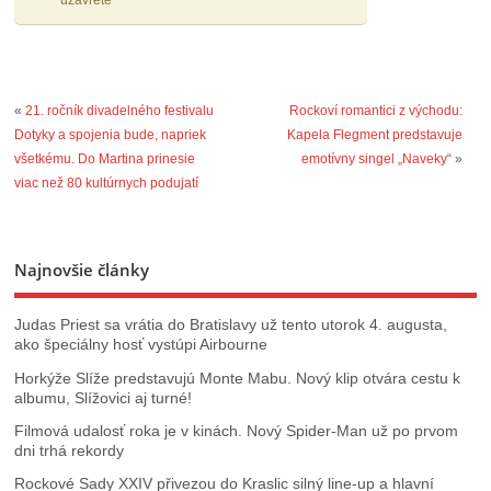
uzavreté
«
21. ročník divadelného festivalu
Rockoví romantici z východu:
Dotyky a spojenia bude, napriek
Kapela Flegment predstavuje
všetkému. Do Martina prinesie
emotívny singel „Naveky“
»
viac než 80 kultúrnych podujatí
Najnovšie články
Judas Priest sa vrátia do Bratislavy už tento utorok 4. augusta,
ako špeciálny hosť vystúpi Airbourne
Horkýže Slíže predstavujú Monte Mabu. Nový klip otvára cestu k
albumu, Slížovici aj turné!
Filmová udalosť roka je v kinách. Nový Spider-Man už po prvom
dni trhá rekordy
Rockové Sady XXIV přivezou do Kraslic silný line‑up a hlavní