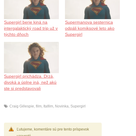
Supergirl berie kiná na
Supermanova sesternica
intergalaktický road trip už v
odpáli komiksové leto ako
týchto dňoch
Supergirl
Supergirl prichádza. Drzá,
divoká a úplne iná, než akú
ste si predstavovali
Craig Gillespie
,
film
,
Itafilm
,
Novinka
,
Supergirl
Ľutujeme, komentáre sú pre tento príspevok