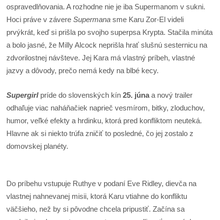
ospravedlňovania. A rozhodne nie je iba Supermanom v sukni.
Hoci práve v závere
Supermana
sme Karu Zor-El videli
prvýkrát, keď si prišla po svojho superpsa Krypta. Stačila minúta
a bolo jasné, že Milly Alcock neprišla hrať slušnú sesternicu na
zdvorilostnej návšteve. Jej Kara má vlastný príbeh, vlastné
jazvy a dôvody, prečo nemá kedy na blbé kecy.
Supergirl
príde do slovenských kín
25. júna
a nový trailer
odhaľuje viac naháňačiek naprieč vesmírom, bitky, zloduchov,
humor, veľké efekty a hrdinku, ktorá pred konfliktom neuteká.
Hlavne ak si niekto trúfa zničiť to posledné, čo jej zostalo z
domovskej planéty.
Do príbehu vstupuje Ruthye v podaní Eve Ridley, dievča na
vlastnej nahnevanej misii, ktorá Karu vtiahne do konfliktu
väčšieho, než by si pôvodne chcela pripustiť. Začína sa