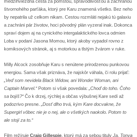
medzihviezdna cesta za pomstou, spravodlivosťou a záchranou
štvornohého parťáka, ktorý pre Karu znamená všetko. Bez neho
by nepatrila už celkom nikam. Cestou rozmláti nejakú tú galaxiu
a zachráni pár životov, hoci pôvodný plán vyzeral inak. Dokonca
spraví dojem aj na cynického intergalaktického lovca odmien
Loba v podaní Jasona Momou, ktorý akoby vypadol rovno z
komiksových stránok, aj s motorkou a tlstým žvárom v ruke.
Milly Alcock zosobňuje Karu s nenútene prirodzenou punkovou
energiou. Sama však priznáva, že najskôr váhala, či rolu prijať:
„Veď som nevidela Black Widow, ani Wonder Woman, ani
Captain Marvel.“
Potom si však povedala:
„Choď do toho. Čoho
sa bojíš?“
Čo k drzej, rýchlej a občas výbušnej Kare sedí až
podozrivo presne.
„Dosť dlho trvá, kým Kare docvakne, že
Supergirl vôbec nie je o nej, ale o všetkých naokolo. Potom to
ale stojí za to.“
Film režíruje
Craig Gillespie
, ktorý má za sebou tituly
Ja, Tonya