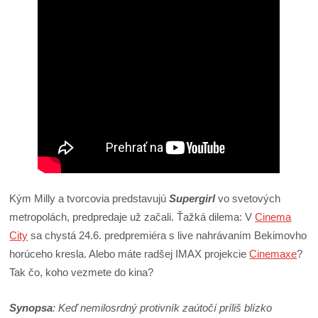
Kým Milly a tvorcovia predstavujú
Supergirl
vo svetových
metropolách, predpredaje už začali. Ťažká dilema: V
Cinema
City
sa chystá 24.6. predpremiéra s live nahrávaním Bekimovho
horúceho kresla. Alebo máte radšej IMAX projekcie
Cinemaxe
?
Tak čo, koho vezmete do kina?
Synopsa
: Keď nemilosrdný protivník zaútočí príliš blízko