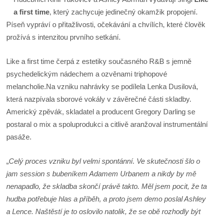
a first time
, který zachycuje jedinečný okamžik propojení.
Píseň vypráví o přitažlivosti, očekávání a chvílích, které člověk
prožívá s intenzitou prvního setkání.
Like a first time čerpá z estetiky současného R&B s jemně
psychedelickým nádechem a ozvěnami triphopové
melancholie.Na vzniku nahrávky se podílela Lenka Dusilová,
která nazpívala sborové vokály v závěrečné části skladby.
Americký zpěvák, skladatel a producent Gregory Darling se
postaral o mix a spoluprodukci a citlivě aranžoval instrumentální
pasáže.
„
Celý proces vzniku byl velmi spontánní. Ve skutečnosti šlo o
jam session s bubeníkem Adamem Urbanem a nikdy by mě
nenapadlo, že skladba skončí právě takto. Měl jsem pocit, že ta
hudba potřebuje hlas a příběh, a proto jsem demo poslal Ashley
a Lence. Naštěstí je to oslovilo natolik, že se obě rozhodly být