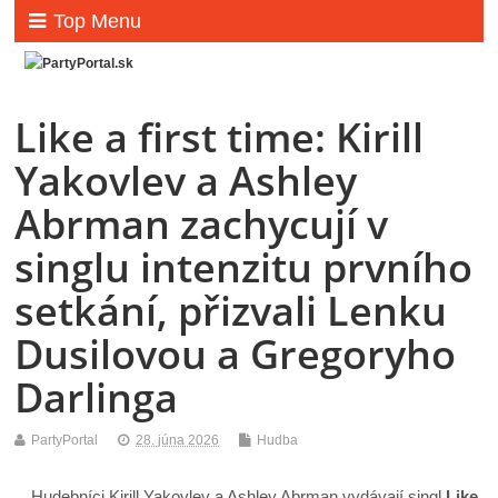
Top Menu
Like a first time: Kirill
Yakovlev a Ashley
Abrman zachycují v
singlu intenzitu prvního
setkání, přizvali Lenku
Dusilovou a Gregoryho
Darlinga
PartyPortal
28. júna 2026
Hudba
Hudebníci Kirill Yakovlev a Ashley Abrman vydávají singl
Like