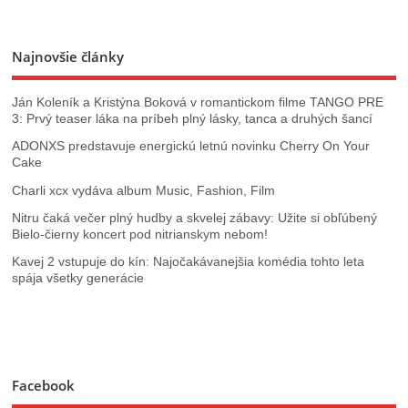
Najnovšie články
Ján Koleník a Kristýna Boková v romantickom filme TANGO PRE
3: Prvý teaser láka na príbeh plný lásky, tanca a druhých šancí
ADONXS predstavuje energickú letnú novinku Cherry On Your
Cake
Charli xcx vydáva album Music, Fashion, Film
Nitru čaká večer plný hudby a skvelej zábavy: Užite si obľúbený
Bielo-čierny koncert pod nitrianskym nebom!
Kavej 2 vstupuje do kín: Najočakávanejšia komédia tohto leta
spája všetky generácie
Facebook