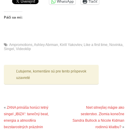
WhatsApp
Tlačiť
Páči sa mi:
Ampromotions
,
Ashley Abrman
,
Kirill Yakovlev
,
Like a first time
,
Novinka
,
Singel
,
Videoklip
Ľutujeme, komentáre sú pre tento príspevok
uzavreté
«
ZANA prináša horúci letný
Niet silnejšej mágie ako
singel „IBIZA“: tanečný beat,
sesterstvo. Zlomia konečne
energia a atmosféra
Sandra Bullock a Nicole Kidman
bezstarostných prázdnin
rodinnú kliatbu?
»