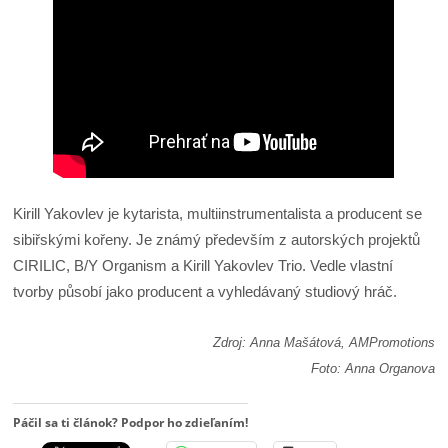
Kirill Yakovlev je kytarista, multiinstrumentalista a producent se
sibiřskými kořeny. Je známý především z autorských projektů
CIRILIC, B/Y Organism a Kirill Yakovlev Trio. Vedle vlastní
tvorby působí jako producent a vyhledávaný studiový hráč.
Zdroj: Anna Mašátová, AMPromotions
Foto: Anna Organova
Páčil sa ti článok? Podpor ho zdieľaním!