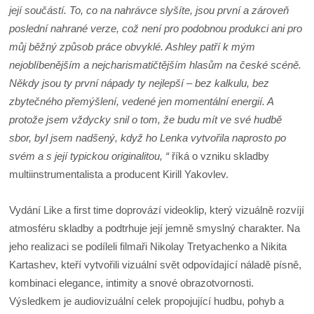
její součástí. To, co na nahrávce slyšíte, jsou první a zároveň
poslední nahrané verze, což není pro podobnou produkci ani pro
můj běžný způsob práce obvyklé. Ashley patří k mým
nejoblíbenějším a nejcharismatičtějším hlasům na české scéně.
Někdy jsou ty první nápady ty nejlepší – bez kalkulu, bez
zbytečného přemýšlení, vedené jen momentální energií. A
protože jsem vždycky snil o tom, že budu mít ve své hudbě
sbor, byl jsem nadšený, když ho Lenka vytvořila naprosto po
svém a s její typickou originalitou, “
říká o vzniku skladby
multiinstrumentalista a producent Kirill Yakovlev.
Vydání Like a first time doprovází videoklip, který vizuálně rozvíjí
atmosféru skladby a podtrhuje její jemně smyslný charakter. Na
jeho realizaci se podíleli filmaři Nikolay Tretyachenko a Nikita
Kartashev, kteří vytvořili vizuální svět odpovídající náladě písně,
kombinaci elegance, intimity a snové obrazotvornosti.
Výsledkem je audiovizuální celek propojující hudbu, pohyb a