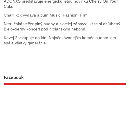
ADONXS predstavuje energickú letnú novinku Cherry On Your
Cake
Charli xcx vydáva album Music, Fashion, Film
Nitru čaká večer plný hudby a skvelej zábavy: Užite si obľúbený
Bielo-čierny koncert pod nitrianskym nebom!
Kavej 2 vstupuje do kín: Najočakávanejšia komédia tohto leta
spája všetky generácie
Facebook