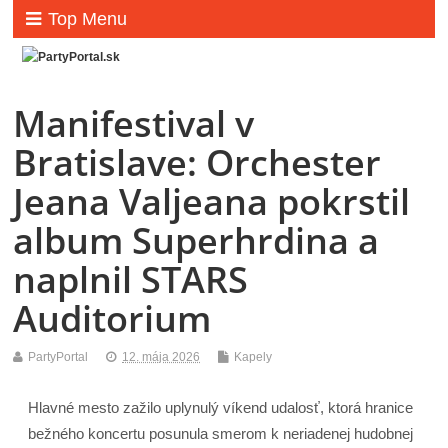
Top Menu
Manifestival v
Bratislave: Orchester
Jeana Valjeana pokrstil
album Superhrdina a
naplnil STARS
Auditorium
PartyPortal
12. mája 2026
Kapely
Hlavné mesto zažilo uplynulý víkend udalosť, ktorá hranice
bežného koncertu posunula smerom k neriadenej hudobnej