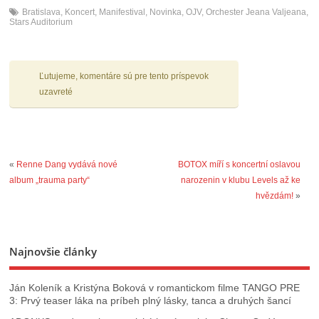
Bratislava
,
Koncert
,
Manifestival
,
Novinka
,
OJV
,
Orchester Jeana Valjeana
,
Stars Auditorium
Ľutujeme, komentáre sú pre tento príspevok
uzavreté
«
Renne Dang vydává nové
BOTOX míří s koncertní oslavou
album „trauma party“
narozenin v klubu Levels až ke
hvězdám!
»
Najnovšie články
Ján Koleník a Kristýna Boková v romantickom filme TANGO PRE
3: Prvý teaser láka na príbeh plný lásky, tanca a druhých šancí