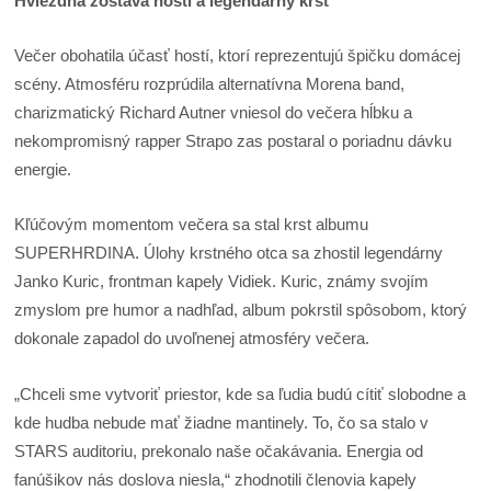
Hviezdna zostava hostí a legendárny krst
Večer obohatila účasť hostí, ktorí reprezentujú špičku domácej
scény. Atmosféru rozprúdila alternatívna Morena band,
charizmatický Richard Autner vniesol do večera hĺbku a
nekompromisný rapper Strapo zas postaral o poriadnu dávku
energie.
Kľúčovým momentom večera sa stal krst albumu
SUPERHRDINA. Úlohy krstného otca sa zhostil legendárny
Janko Kuric, frontman kapely Vidiek. Kuric, známy svojím
zmyslom pre humor a nadhľad, album pokrstil spôsobom, ktorý
dokonale zapadol do uvoľnenej atmosféry večera.
„Chceli sme vytvoriť priestor, kde sa ľudia budú cítiť slobodne a
kde hudba nebude mať žiadne mantinely. To, čo sa stalo v
STARS auditoriu, prekonalo naše očakávania. Energia od
fanúšikov nás doslova niesla,“ zhodnotili členovia kapely