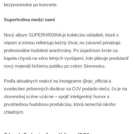
bezprostredne po koncerte.
Superhrdina medzi nami
Nový album SUPERHRDINA je kolekciou skladieb, ktoré s
vtipom a iróniou reflektujú bežný život, no zároveň prinášajú
profesionálne hudobné aranžmány. Po úspešnom krste sa
kapela chystá na sériu letných vystúpení, kde plánuje predstaviť
nový materiál širšiemu publiku po celom Slovensku.
Podľa aktuálnych reakcií na Instagrame @ojv_official a
svedectiev prítomných divákov sa OJV podarilo niečo, čo je na
slovenskej scéne vzácne – spojiť inteligentný humor s
prvotriednou hudobnou produkciou, ktorá nenechá nikoho
chladným.