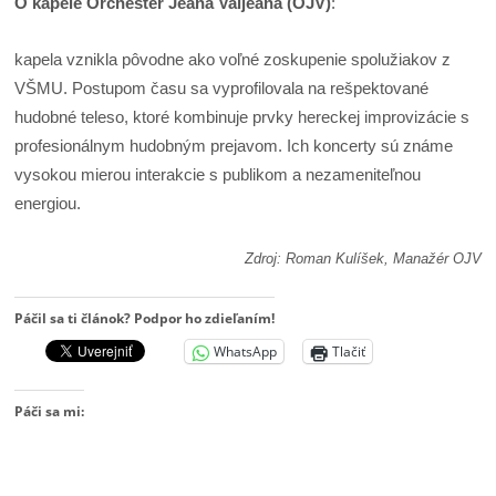
O kapele Orchester Jeana Valjeana (OJV)
:
kapela vznikla pôvodne ako voľné zoskupenie spolužiakov z
VŠMU. Postupom času sa vyprofilovala na rešpektované
hudobné teleso, ktoré kombinuje prvky hereckej improvizácie s
profesionálnym hudobným prejavom. Ich koncerty sú známe
vysokou mierou interakcie s publikom a nezameniteľnou
energiou.
Zdroj: Roman Kulíšek, Manažér OJV
Páčil sa ti článok? Podpor ho zdieľaním!
WhatsApp
Tlačiť
Páči sa mi: