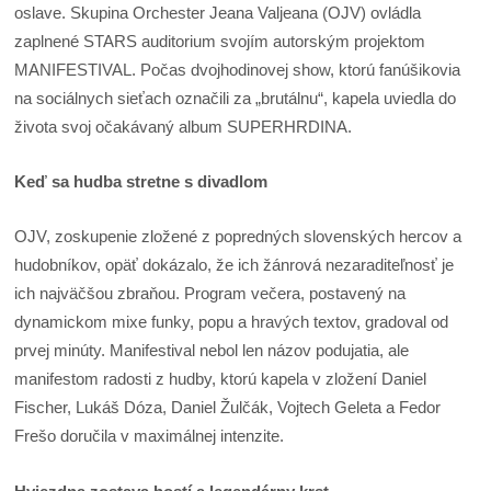
oslave. Skupina Orchester Jeana Valjeana (OJV) ovládla
zaplnené STARS auditorium svojím autorským projektom
MANIFESTIVAL. Počas dvojhodinovej show, ktorú fanúšikovia
na sociálnych sieťach označili za „brutálnu“, kapela uviedla do
života svoj očakávaný album SUPERHRDINA.
Keď sa hudba stretne s divadlom
OJV, zoskupenie zložené z popredných slovenských hercov a
hudobníkov, opäť dokázalo, že ich žánrová nezaraditeľnosť je
ich najväčšou zbraňou. Program večera, postavený na
dynamickom mixe funky, popu a hravých textov, gradoval od
prvej minúty. Manifestival nebol len názov podujatia, ale
manifestom radosti z hudby, ktorú kapela v zložení Daniel
Fischer, Lukáš Dóza, Daniel Žulčák, Vojtech Geleta a Fedor
Frešo doručila v maximálnej intenzite.