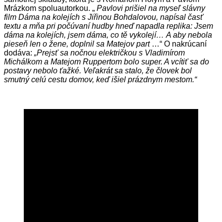
Mrázkom spoluautorkou. „
Pavlovi prišiel na myseľ slávny
film Dáma na kolejích s Jiřinou Bohdalovou, napísal časť
textu a mňa pri počúvaní hudby hneď napadla replika:
Jsem
dáma na kolejích, jsem dáma, co tě vykolejí…
A aby nebola
pieseň len o žene, doplnil sa Matejov part
…“ O nakrúcaní
dodáva:
„Prejsť sa nočnou električkou s Vladimírom
Michálkom a Matejom Ruppertom bolo super. A vcítiť sa do
postavy nebolo ťažké. Veľakrát sa stalo, že človek bol
smutný celú cestu domov, keď išiel prázdnym mestom.“