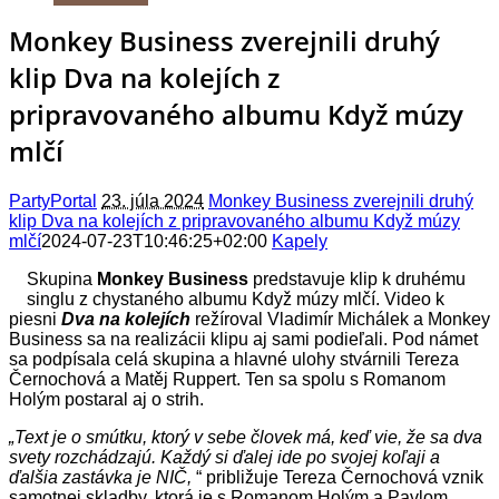
Monkey Business zverejnili druhý
klip Dva na kolejích z
pripravovaného albumu Když múzy
mlčí
PartyPortal
23. júla 2024
Monkey Business zverejnili druhý
klip Dva na kolejích z pripravovaného albumu Když múzy
mlčí
2024-07-23T10:46:25+02:00
Kapely
Skupina
Monkey Business
predstavuje klip k druhému
singlu z chystaného albumu Když múzy mlčí. Video k
piesni
Dva na kolejích
režíroval Vladimír Michálek a Monkey
Business sa na realizácii klipu aj sami podieľali. Pod námet
sa podpísala celá skupina a hlavné ulohy stvárnili Tereza
Černochová a Matěj Ruppert. Ten sa spolu s Romanom
Holým postaral aj o strih.
„
Text je o smútku, ktorý v sebe človek má, keď vie, že sa dva
svety rozchádzajú. Každý si ďalej ide po svojej koľaji a
ďalšia zastávka je NIČ,
“ približuje Tereza Černochová vznik
samotnej skladby, ktorá je s Romanom Holým a Pavlom