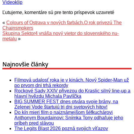
Videoklip
Ľutujeme, komentáre sú pre tento príspevok uzavreté
«
Colours of Ostrava v nových farbách.O rok privezú The
Chainsmokers
Skupina Sektor4 vnáša nový vietor do slovenského nu-
metalu
»
Najnovšie články
Filmová udalosť roka je v kinách. Nový Spider-Man už
po prvom dni trhá rekordy
Rockové Sady XXIV přivezou do Kraslic silný line‑up a
hlavní hvězdu Michala Pavlíčka
BIG SUMMER FEST dnes otvára svoje brány, na
Zelenej Vode štartujú tri dni svetových hitov!
Do kín mieri film o najznámejšom šéfkuchárovi
Anthonym Bourdainovi: Snímka Tony odhaľuje jeho
príbeh pred slávou
The Legits Blast 2026 pozná svojich víťazov