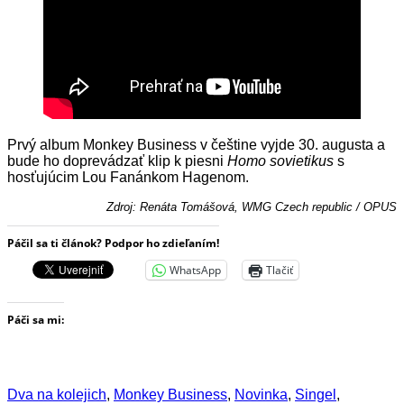
Prvý album Monkey Business v češtine vyjde 30. augusta a
bude ho doprevádzať klip k piesni
Homo sovietikus
s
hosťujúcim Lou Fanánkom Hagenom.
Zdroj: Renáta Tomášová, WMG Czech republic / OPUS
Páčil sa ti článok? Podpor ho zdieľaním!
WhatsApp
Tlačiť
Páči sa mi:
Dva na kolejich
,
Monkey Business
,
Novinka
,
Singel
,