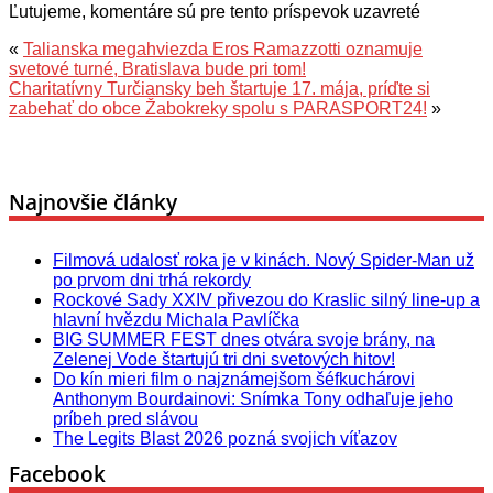
Ľutujeme, komentáre sú pre tento príspevok uzavreté
«
Talianska megahviezda Eros Ramazzotti oznamuje
svetové turné, Bratislava bude pri tom!
Charitatívny Turčiansky beh štartuje 17. mája, príďte si
zabehať do obce Žabokreky spolu s PARASPORT24!
»
Najnovšie články
Filmová udalosť roka je v kinách. Nový Spider-Man už
po prvom dni trhá rekordy
Rockové Sady XXIV přivezou do Kraslic silný line‑up a
hlavní hvězdu Michala Pavlíčka
BIG SUMMER FEST dnes otvára svoje brány, na
Zelenej Vode štartujú tri dni svetových hitov!
Do kín mieri film o najznámejšom šéfkuchárovi
Anthonym Bourdainovi: Snímka Tony odhaľuje jeho
príbeh pred slávou
The Legits Blast 2026 pozná svojich víťazov
Facebook