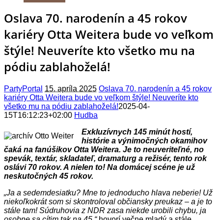
Oslava 70. narodenín a 45 rokov
kariéry Otta Weitera bude vo veľkom
štýle! Neuveríte kto všetko mu na
pódiu zablahoželá!
PartyPortal
15. apríla 2025
Oslava 70. narodenín a 45 rokov
kariéry Otta Weitera bude vo veľkom štýle! Neuveríte kto
všetko mu na pódiu zablahoželá!
2025-04-
15T16:12:23+02:00
Hudba
Exkluzívnych 145 minút hostí,
histórie a výnimočných okamihov
čaká na fanúšikov Otta Weitera. Je to neuveriteľné, no
spevák, textár, skladateľ, dramaturg a režisér, tento rok
oslávi 70 rokov. A nielen to! Na domácej scéne je už
neskutočných 45 rokov.
„Ja a sedemdesiatku? Mne to jednoducho hlava neberie! Už
niekoľkokrát som si skontroloval občiansky preukaz – a je to
stále tam! Súdruhovia z NDR zasa niekde urobili chybu, ja
osobne sa cítim tak na 45,“
hovorí večne mladý a stále