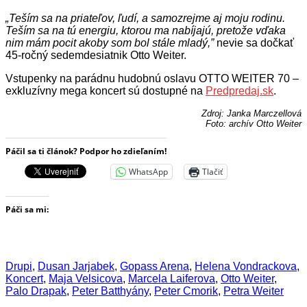
„Teším sa na priateľov, ľudí, a samozrejme aj moju rodinu.
Teším sa na tú energiu, ktorou ma nabíjajú, pretože vďaka
nim mám pocit akoby som bol stále mladý,”
nevie sa dočkať
45-ročný sedemdesiatnik Otto Weiter.
Vstupenky na parádnu hudobnú oslavu OTTO WEITER 70 –
exkluzívny mega koncert sú dostupné na
Predpredaj.sk
.
Zdroj: Janka Marczellová
Foto: archív Otto Weiter
Páčil sa ti článok? Podpor ho zdieľaním!
WhatsApp
Tlačiť
Páči sa mi:
Drupi
,
Dusan Jarjabek
,
Gopass Arena
,
Helena Vondrackova
,
Koncert
,
Maja Velsicova
,
Marcela Laiferova
,
Otto Weiter
,
Palo Drapak
,
Peter Batthyány
,
Peter Cmorik
,
Petra Weiter