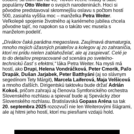
populárny
Otto Weiter
o svojich narodeninách. Hoci si
pôvodne predstavoval skromnejšiu oslavu s počtom hostí
500, zasiahla vyššia moc – manželka
Petra Weiter
.
Veľkolepé spojenie životného aj kariérneho jubilea chcela
pôvodne tajiť, no napokon sa o takúto vec musela s
manželom podeliť.
„Divákov čaká parádna megaoslava. Zaujímavá dramaturgia,
mnoho mojich úžasných priateľov a kolegov aj zo zahraničia,
ktorí mi prídu nielen zablahoželať, ale aj zaspievať. Celé je
to do detailov prepracované od scenára po svetelno-
technickú časť s efektmi,“
láka Petra Weiter. Na mysli má
hostí, ako
Drupi,
Helena Vondráčková
,
Peter Cmorik,
Paľo
Drapák
,
Dušan Jarjabek,
Peter Batthyáni
(aj so slávnym
segedínom Tety Márgit),
Marcela Laiferová,
Maja Velšicová
a mnoho ďalších. Dirigentskú taktovku bude držať
Adrián
Kokoš
, pričom zahrajú aj členovia Symfonického orchestra
Slovenského rozhlasu a spievať bude aj Spevácky zbor
Slovenského rozhlasu. Bratislavská
Gopass Aréna
sa tak
20. septembra 2025
rozozvučí nie len Weiterovými šlágrami,
ale aj hitmi jeho hostí, ktorí mu piesňami vzdajú hold.