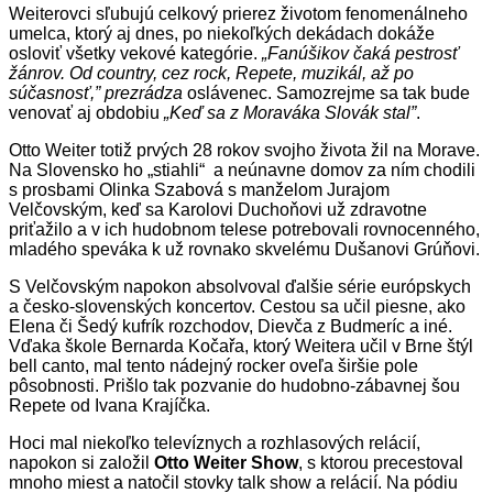
Weiterovci sľubujú celkový prierez životom fenomenálneho
umelca, ktorý aj dnes, po niekoľkých dekádach dokáže
osloviť všetky vekové kategórie.
„Fanúšikov čaká pestrosť
žánrov. Od country, cez rock, Repete, muzikál, až po
súčasnosť,” prezrádza
oslávenec. Samozrejme sa tak bude
venovať aj obdobiu
„Keď sa z Moraváka Slovák stal”
.
Otto Weiter totiž prvých 28 rokov svojho života žil na Morave.
Na Slovensko ho „stiahli“ a neúnavne domov za ním chodili
s prosbami Olinka Szabová s manželom Jurajom
Velčovským, keď sa Karolovi Duchoňovi už zdravotne
priťažilo a v ich hudobnom telese potrebovali rovnocenného,
mladého speváka k už rovnako skvelému Dušanovi Grúňovi.
S Velčovským napokon absolvoval ďalšie série európskych
a česko-slovenských koncertov. Cestou sa učil piesne, ako
Elena či Šedý kufrík rozchodov, Dievča z Budmeríc a iné.
Vďaka škole Bernarda Kočařa, ktorý Weitera učil v Brne štýl
bell canto, mal tento nádejný rocker oveľa širšie pole
pôsobnosti. Prišlo tak pozvanie do hudobno-zábavnej šou
Repete od Ivana Krajíčka.
Hoci mal niekoľko televíznych a rozhlasových relácií,
napokon si založil
Otto Weiter Show
, s ktorou precestoval
mnoho miest a natočil stovky talk show a relácií. Na pódiu