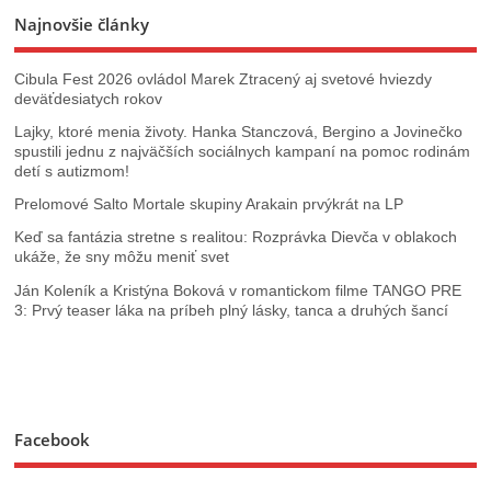
Najnovšie články
Cibula Fest 2026 ovládol Marek Ztracený aj svetové hviezdy
deväťdesiatych rokov
Lajky, ktoré menia životy. Hanka Stanczová, Bergino a Jovinečko
spustili jednu z najväčších sociálnych kampaní na pomoc rodinám
detí s autizmom!
Prelomové Salto Mortale skupiny Arakain prvýkrát na LP
Keď sa fantázia stretne s realitou: Rozprávka Dievča v oblakoch
ukáže, že sny môžu meniť svet
Ján Koleník a Kristýna Boková v romantickom filme TANGO PRE
3: Prvý teaser láka na príbeh plný lásky, tanca a druhých šancí
Facebook