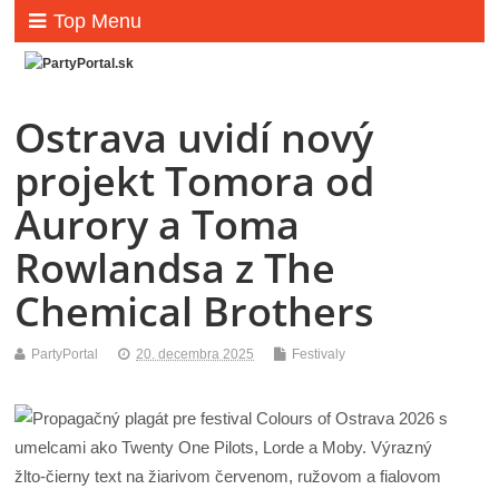
Top Menu
Ostrava uvidí nový
projekt Tomora od
Aurory a Toma
Rowlandsa z The
Chemical Brothers
PartyPortal
20. decembra 2025
Festivaly