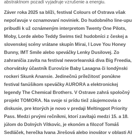
Záver roka 2025 sa blíži, festival Colours of Ostrava však
nepoľavuje v oznamovaní noviniek. Do hudobného line-upu
pribudli k už oznámeným interpretom Twenty One Pilots,
Moby, Lorde alebo Teddy Swims tiež hudobníci z českej a
slovenskej scény vrátane skupín Mirai, I Love You Honey
Bunny, IMT Smile alebo speváčky Lenky Dusilovej. Zo
zahraničia zavíta na festival neworleanská diva Big Freedia,
chorvátsky účastník Eurovízie Baby Lasagna či londýnski
rockeri Skunk Anansie. Jedinečnú príležitosť ponúkne
festival fanúšikom speváčky AURORA a elektronickej
legendy The Chemical Brothers. V Ostrave zahrá spoločný
projekt TOMORA. Na svoje si prídu tiež záujemcovia o
diskusie, pre ktorých je novo v predaji Meltingpot Priority
Pass. Medzi prvými rečníkmi, ktorí zavítajú medzi 15. a 18.
júlom do Dolných Vítkovíc, je ekonóm a filozof Tomáš
Sedláček, herečka Ivana Jirešová alebo inovátor v oblasti AI