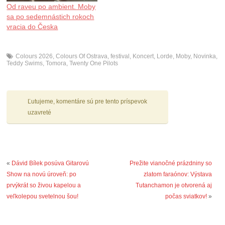
Od raveu po ambient. Moby
sa po sedemnástich rokoch
vracia do Česka
Colours 2026
,
Colours Of Ostrava
,
festival
,
Koncert
,
Lorde
,
Moby
,
Novinka
,
Teddy Swims
,
Tomora
,
Twenty One Pilots
Ľutujeme, komentáre sú pre tento príspevok
uzavreté
«
Dávid Bílek posúva Gitarovú
Prežite vianočné prázdniny so
Show na novú úroveň: po
zlatom faraónov: Výstava
prvýkrát so živou kapelou a
Tutanchamon je otvorená aj
veľkolepou svetelnou šou!
počas sviatkov!
»