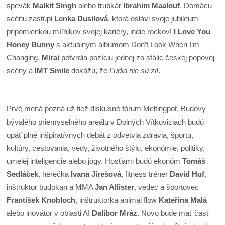
spevák
Malkit Singh
alebo trubkár
Ibrahim Maalouf
. Domácu
scénu zastúpi
Lenka Dusilová
, ktorá oslávi svoje jubileum
pripomienkou míľnikov svojej kariéry, indie rockoví
I Love You
Honey Bunny
s aktuálnym albumom Don’t Look When I’m
Changing,
Mirai
potvrdia pozíciu jednej zo stálic českej popovej
scény a
IMT Smile
dokážu, že
Ľudia nie sú zlí
.
Prvé mená pozná už tiež diskusné fórum Meltingpot. Budovy
bývalého priemyselného areálu v Dolných Vítkoviciach budú
opäť plné inšpiratívnych debát z odvetvia zdravia, športu,
kultúry, cestovania, vedy, životného štýlu, ekonómie, politiky,
umelej inteligencie alebo jogy. Hosťami budú ekonóm
Tomáš
Sedláček
, herečka
Ivana Jirešová
, fitness tréner
David Huf
,
inštruktor budokan a MMA
Jan Allister
, vedec a športovec
František Knobloch
, inštruktorka animal flow
Kateřina Malá
alebo inovátor v oblasti AI
Dalibor Mráz
. Novo bude mať časť