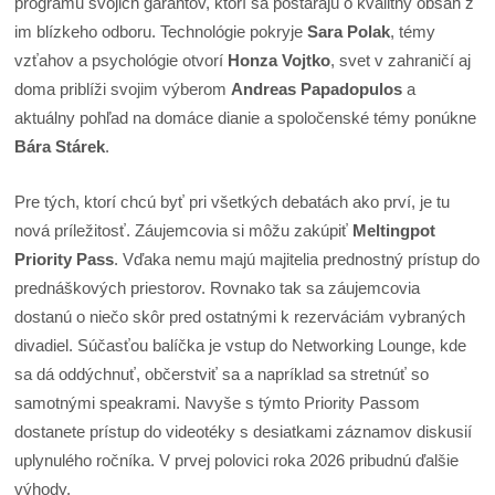
programu svojich garantov, ktorí sa postarajú o kvalitný obsah z
im blízkeho odboru. Technológie pokryje
Sara Polak
, témy
vzťahov a psychológie otvorí
Honza Vojtko
, svet v zahraničí aj
doma priblíži svojim výberom
Andreas Papadopulos
a
aktuálny pohľad na domáce dianie a spoločenské témy ponúkne
Bára Stárek
.
Pre tých, ktorí chcú byť pri všetkých debatách ako prví, je tu
nová príležitosť. Záujemcovia si môžu zakúpiť
Meltingpot
Priority Pass
. Vďaka nemu majú majitelia prednostný prístup do
prednáškových priestorov. Rovnako tak sa záujemcovia
dostanú o niečo skôr pred ostatnými k rezerváciám vybraných
divadiel. Súčasťou balíčka je vstup do Networking Lounge, kde
sa dá oddýchnuť, občerstviť sa a napríklad sa stretnúť so
samotnými speakrami. Navyše s týmto Priority Passom
dostanete prístup do videotéky s desiatkami záznamov diskusií
uplynulého ročníka. V prvej polovici roka 2026 pribudnú ďalšie
výhody.