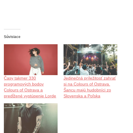
Súvisiace
Časy takmer 330
Jedinečná príležitosť zahrať
programových bodov
si na Colours of Ostrava.
Colours of Ostrava a
Šancu majú hudobníci zo
predĺžené vystúpenie Lorde
Slovenska a Poľska