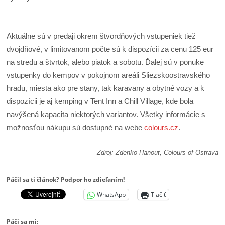
Aktuálne sú v predaji okrem štvordňových vstupeniek tiež
dvojdňové, v limitovanom počte sú k dispozícii za cenu 125 eur
na stredu a štvrtok, alebo piatok a sobotu. Ďalej sú v ponuke
vstupenky do kempov v pokojnom areáli Sliezskoostravského
hradu, miesta ako pre stany, tak karavany a obytné vozy a k
dispozícii je aj kemping v Tent Inn a Chill Village, kde bola
navýšená kapacita niektorých variantov. Všetky informácie s
možnosťou nákupu sú dostupné na webe
colours.cz
.
Zdroj: Zdenko Hanout, Colours of Ostrava
Páčil sa ti článok? Podpor ho zdieľaním!
WhatsApp
Tlačiť
Páči sa mi: