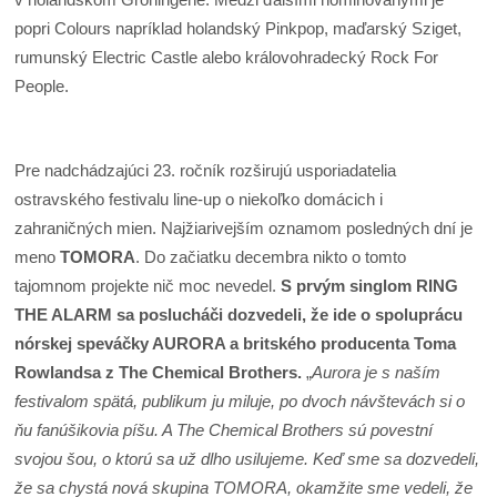
popri Colours napríklad holandský Pinkpop, maďarský Sziget,
rumunský Electric Castle alebo královohradecký Rock For
People.
Pre nadchádzajúci 23. ročník rozširujú usporiadatelia
ostravského festivalu line-up o niekoľko domácich i
zahraničných mien. Najžiarivejším oznamom posledných dní je
meno
TOMORA
. Do začiatku decembra nikto o tomto
tajomnom projekte nič moc nevedel.
S prvým singlom RING
THE ALARM sa poslucháči dozvedeli, že ide o spoluprácu
nórskej speváčky AURORA a britského producenta Toma
Rowlandsa z The Chemical Brothers.
„
Aurora je s naším
festivalom spätá, publikum ju miluje, po dvoch návštevách si o
ňu fanúšikovia píšu. A The Chemical Brothers sú povestní
svojou šou, o ktorú sa už dlho usilujeme. Keď sme sa dozvedeli,
že sa chystá nová skupina TOMORA, okamžite sme vedeli, že