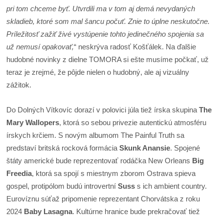
pri tom chceme byť. Utvrdili ma v tom aj demá nevydaných
skladieb, ktoré som mal šancu počuť. Znie to úplne neskutočne.
Príležitosť zažiť živé vystúpenie tohto jedinečného spojenia sa
už nemusí opakovať,
“ neskrýva radosť Košťálek. Na ďalšie
hudobné novinky z dielne TOMORA si ešte musíme počkať, už
teraz je zrejmé, že pôjde nielen o hudobný, ale aj vizuálny
zážitok.
Do Dolných Vítkovíc dorazí v polovici júla tiež írska skupina
The
Mary Wallopers
, ktorá so sebou privezie autentickú atmosféru
írskych krčiem. S novým albumom The Painful Truth sa
predstaví britská rocková formácia
Skunk Anansie
. Spojené
štáty americké bude reprezentovať rodáčka New Orleans
Big
Freedia
, ktorá sa spojí s miestnym zborom Ostrava spieva
gospel, protipólom budú introvertní
Suss
s ich ambient country.
Eurovíznu súťaž pripomenie reprezentant Chorvátska z roku
2024
Baby Lasagna
. Kultúrne hranice bude prekračovať tiež