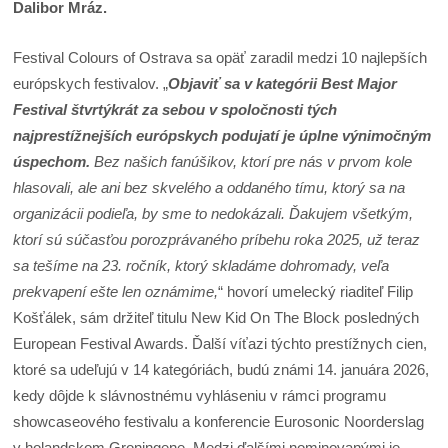
Dalibor Mráz.
Festival Colours of Ostrava sa opäť zaradil medzi 10 najlepších
európskych festivalov. „
Objaviť sa v kategórii Best Major
Festival štvrtýkrát za sebou v spoločnosti tých
najprestížnejších európskych podujatí je úplne výnimočným
úspechom.
Bez našich fanúšikov, ktorí pre nás v prvom kole
hlasovali, ale ani bez skvelého a oddaného tímu, ktorý sa na
organizácii podieľa, by sme to nedokázali. Ďakujem všetkým,
ktorí sú súčasťou porozprávaného príbehu roka 2025, už teraz
sa tešíme na 23. ročník, ktorý skladáme dohromady, veľa
prekvapení ešte len oznámime,
“ hovorí umelecký riaditeľ Filip
Košťálek, sám držiteľ titulu New Kid On The Block posledných
European Festival Awards. Ďalší víťazi týchto prestížnych cien,
ktoré sa udeľujú v 14 kategóriách, budú známi 14. januára 2026,
kedy dôjde k slávnostnému vyhláseniu v rámci programu
showcaseového festivalu a konferencie Eurosonic Noorderslag
v holandskom Groningene. Medzi ďalšími nominovanými je