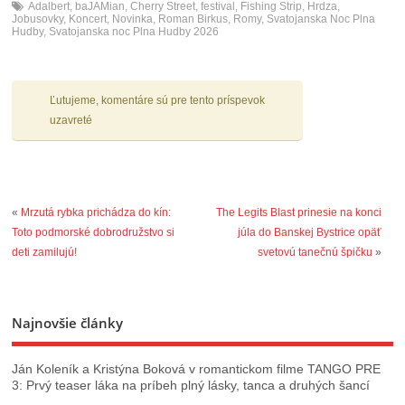
Adalbert
,
baJAMian
,
Cherry Street
,
festival
,
Fishing Strip
,
Hrdza
,
Jobusovky
,
Koncert
,
Novinka
,
Roman Birkus
,
Romy
,
Svatojanska Noc Plna
Hudby
,
Svatojanska noc Plna Hudby 2026
Ľutujeme, komentáre sú pre tento príspevok
uzavreté
«
Mrzutá rybka prichádza do kín:
The Legits Blast prinesie na konci
Toto podmorské dobrodružstvo si
júla do Banskej Bystrice opäť
deti zamilujú!
svetovú tanečnú špičku
»
Najnovšie články
Ján Koleník a Kristýna Boková v romantickom filme TANGO PRE
3: Prvý teaser láka na príbeh plný lásky, tanca a druhých šancí