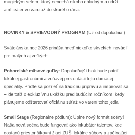
magickým setom, ktorý nenechá nikoho chladným a udrží
amfiteáter vo varu až do skorého rána.
NOVINKY & SPRIEVODNÝ PROGRAM
(Už od dopoludnia!)
Svätojánska noc 2026 prináša hneď niekoľko skvelých inovácií
pre malých aj veľkých:
Pohorelské mäsové guľky:
Dopoludňajší blok bude patriť
lokálnej gastronómii a voňavej prezentácii tejto domácej
špeciality. Príďte sa pozrieť na tradičnú prípravu a inšpirovať sa
– ide totiž o exkluzívnu ukážku pred budúcim ročníkom, kedy
plánujeme odštartovať oficiálnu súťaž vo varení tohto jedla!
Small Stage
(Regionálne pódium): Úplne nový formát scény!
Naša nová scéna bude fungovať ako inkubátor talentov, kde
dostanú priestor šikovní žiaci ZUŠ, lokálne súbory a začínajúci