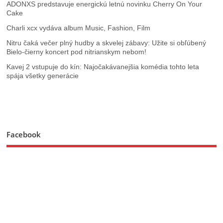
ADONXS predstavuje energickú letnú novinku Cherry On Your
Cake
Charli xcx vydáva album Music, Fashion, Film
Nitru čaká večer plný hudby a skvelej zábavy: Užite si obľúbený
Bielo-čierny koncert pod nitrianskym nebom!
Kavej 2 vstupuje do kín: Najočakávanejšia komédia tohto leta
spája všetky generácie
Facebook