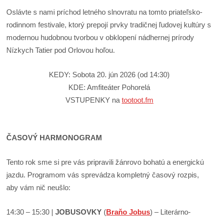
Oslávte s nami príchod letného slnovratu na tomto priateľsko-
rodinnom festivale, ktorý prepojí prvky tradičnej ľudovej kultúry s
modernou hudobnou tvorbou v obklopení nádhernej prírody
Nízkych Tatier pod Orlovou hoľou.
KEDY: Sobota 20. jún 2026 (od 14:30)
KDE: Amfiteáter Pohorelá
VSTUPENKY na
tootoot.fm
ČASOVÝ HARMONOGRAM
Tento rok sme si pre vás pripravili žánrovo bohatú a energickú
jazdu. Programom vás sprevádza kompletný časový rozpis,
aby vám nič neušlo:
14:30 – 15:30 |
JOBUSOVKY
(
Braňo Jobus
) – Literárno-