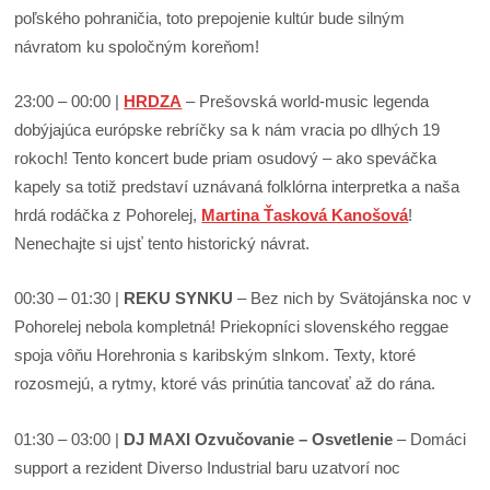
poľského pohraničia, toto prepojenie kultúr bude silným
návratom ku spoločným koreňom!
23:00 – 00:00 |
HRDZA
– Prešovská world-music legenda
dobýjajúca európske rebríčky sa k nám vracia po dlhých 19
rokoch! Tento koncert bude priam osudový – ako speváčka
kapely sa totiž predstaví uznávaná folklórna interpretka a naša
hrdá rodáčka z Pohorelej,
Martina Ťasková Kanošová
!
Nenechajte si ujsť tento historický návrat.
00:30 – 01:30 |
REKU SYNKU
– Bez nich by Svätojánska noc v
Pohorelej nebola kompletná! Priekopníci slovenského reggae
spoja vôňu Horehronia s karibským slnkom. Texty, ktoré
rozosmejú, a rytmy, ktoré vás prinútia tancovať až do rána.
01:30 – 03:00 |
DJ MAXI Ozvučovanie – Osvetlenie
– Domáci
support a rezident Diverso Industrial baru uzatvorí noc