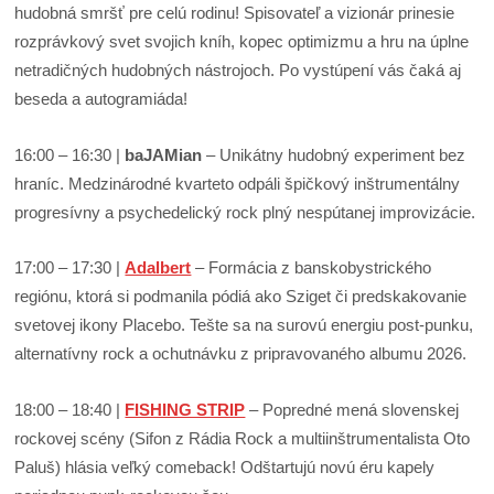
hudobná smršť pre celú rodinu! Spisovateľ a vizionár prinesie
rozprávkový svet svojich kníh, kopec optimizmu a hru na úplne
netradičných hudobných nástrojoch. Po vystúpení vás čaká aj
beseda a autogramiáda!
16:00 – 16:30 |
baJAMian
– Unikátny hudobný experiment bez
hraníc. Medzinárodné kvarteto odpáli špičkový inštrumentálny
progresívny a psychedelický rock plný nespútanej improvizácie.
17:00 – 17:30 |
Adalbert
– Formácia z banskobystrického
regiónu, ktorá si podmanila pódiá ako Sziget či predskakovanie
svetovej ikony Placebo. Tešte sa na surovú energiu post-punku,
alternatívny rock a ochutnávku z pripravovaného albumu 2026.
18:00 – 18:40 |
FISHING STRIP
– Popredné mená slovenskej
rockovej scény (Sifon z Rádia Rock a multiinštrumentalista Oto
Paluš) hlásia veľký comeback! Odštartujú novú éru kapely