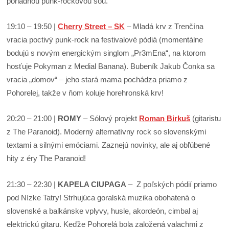
poriadnou punk-rockovou šou.
19:10 – 19:50 |
Cherry Street – SK
– Mladá krv z Trenčína
vracia poctivý punk-rock na festivalové pódiá (momentálne
bodujú s novým energickým singlom „Pr3mEna“, na ktorom
hosťuje Pokyman z Medial Banana). Bubeník Jakub Čonka sa
vracia „domov“ – jeho stará mama pochádza priamo z
Pohorelej, takže v ňom koluje horehronská krv!
20:20 – 21:00 |
ROMY
– Sólový projekt
Roman Birkuš
(gitaristu
z The Paranoid). Moderný alternatívny rock so slovenskými
textami a silnými emóciami. Zaznejú novinky, ale aj obľúbené
hity z éry The Paranoid!
21:30 – 22:30 |
KAPELA CIUPAGA
– Z poľských pódií priamo
pod Nízke Tatry! Strhujúca goralská muzika obohatená o
slovenské a balkánske vplyvy, husle, akordeón, cimbal aj
elektrickú gitaru. Keďže Pohorelá bola založená valachmi z