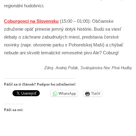
regionálni hudobníci.
Coburgovci na Slovensku
(15:00 – 01:00): Občianske
združenie opäť prinesie jemný dotyk histórie. Budú sa viesť
debaty o záchrane zabudnutých miest, predstavia čerstvé
novinky (napr. otvorenie parku v Pohorelskej Maši) a chýbať
nebude ani skvelé tematické remeselné pivo Ale? Coburg!
Zdroj: Andrej Polák, Svätojánska Noc Plná Hudby
Páčil sa ti článok? Podpor ho zdieľaním!
WhatsApp
Tlačiť
Páči sa mi: