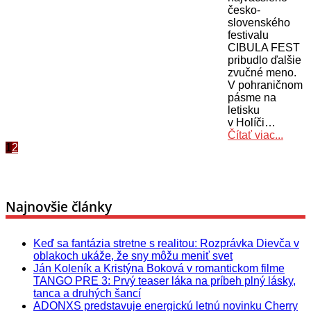
česko-
slovenského
festivalu
CIBULA FEST
pribudlo ďalšie
zvučné meno.
V pohraničnom
pásme na
letisku
v Holíči…
Čítať viac...
1
2
Najnovšie články
Keď sa fantázia stretne s realitou: Rozprávka Dievča v
oblakoch ukáže, že sny môžu meniť svet
Ján Koleník a Kristýna Boková v romantickom filme
TANGO PRE 3: Prvý teaser láka na príbeh plný lásky,
tanca a druhých šancí
ADONXS predstavuje energickú letnú novinku Cherry