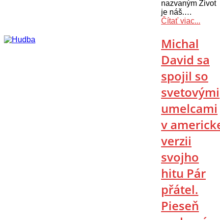
nazvaným Život
je náš.…
Čítať viac...
Michal
David sa
spojil so
svetovými
umelcami
v americk
verzii
svojho
hitu Pár
přátel.
Pieseň