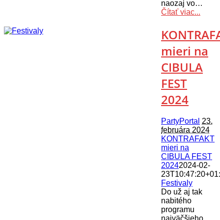
naozaj vo…
Čítať viac...
KONTRAF
mieri na
CIBULA
FEST
2024
PartyPortal
23.
februára 2024
KONTRAFAKT
mieri na
CIBULA FEST
2024
2024-02-
23T10:47:20+01
Festivaly
Do už aj tak
nabitého
programu
najväčšieho