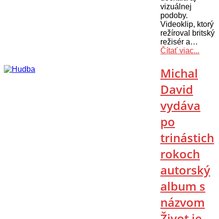
vizuálnej
podoby.
Videoklip, ktorý
režíroval britský
režisér a…
Čítať viac...
Michal
David
vydáva
po
trinástich
rokoch
autorský
album s
názvom
Život je