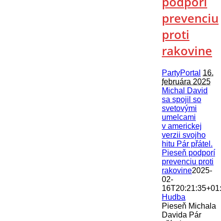
podporí
prevenciu
proti
rakovine
PartyPortal
16.
februára 2025
Michal David
sa spojil so
svetovými
umelcami
v americkej
verzii svojho
hitu Pár přátel.
Pieseň podporí
prevenciu proti
rakovine
2025-
02-
16T20:21:35+01
Hudba
Pieseň Michala
Davida Pár