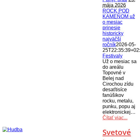
mája 2026
ROCK POD
KAMEŇOM už
o mesiac
prinesie
historicky
najväčší
ročník
2026-05-
25T22:35:39+02
Festivaly
Už o mesiac sa
do areálu
Topovné v
Belej nad
Cirochou zídu
desaťtisíce
fanúšikov
rocku, metalu,
punku, popu aj
elektronickej…
Čítať viac...
Svetové