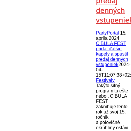
predaj
denných
vstupenie
PartyPortal
15.
apríla 2024
CIBULA FEST
pridal ďalšie
kapely a spustil
predaj denných
vstupeniek
2024-
04-
15T11:07:38+02
Festivaly
Takýto silný
program tu ešte
nebol. CIBULA
FEST
zaknihuje tento
rok už svoj 15.
ročník
a polovičné
okrúhliny oslávi