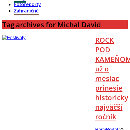
Fotoreporty
Zahraničné
Tag archives for Michal David
ROCK
POD
KAMEŇO
už o
mesiac
prinesie
historicky
najväčší
ročník
PartyPortal
25.