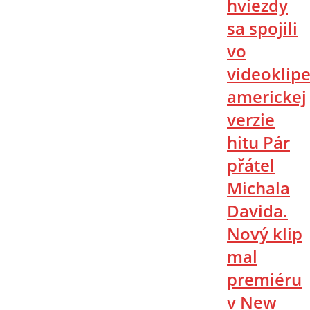
hviezdy
sa spojili
vo
videoklip
americkej
verzie
hitu Pár
přátel
Michala
Davida.
Nový klip
mal
premiéru
v New