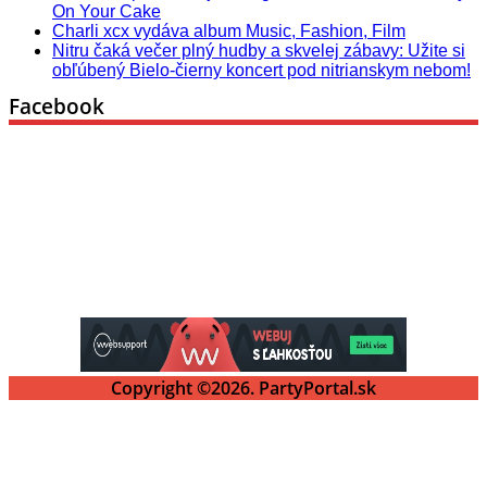
On Your Cake
Charli xcx vydáva album Music, Fashion, Film
Nitru čaká večer plný hudby a skvelej zábavy: Užite si
obľúbený Bielo-čierny koncert pod nitrianskym nebom!
Facebook
Copyright ©2026. PartyPortal.sk