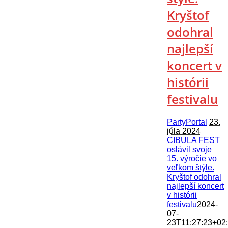
Kryštof
odohral
najlepší
koncert v
histórii
festivalu
PartyPortal
23.
júla 2024
CIBULA FEST
oslávil svoje
15. výročie vo
veľkom štýle.
Kryštof odohral
najlepší koncert
v histórii
festivalu
2024-
07-
23T11:27:23+02