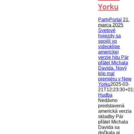
Yorku
PartyPortal
21.
marca 2025
Svetové
hviezdy sa
spojili vo
videoklipe
americkej
verzie hitu Pár
přátel Michala
Davida. Nový
klip mal
premiéru v New
Yorku
2025-03-
21T12:23:30+01
Hudba
Nedávno
predstavená
americká verzia
skladby Pár
přátel Michala
Davida sa
dočkala aj