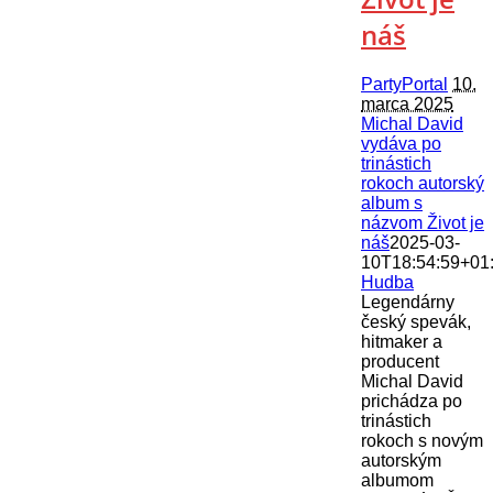
náš
PartyPortal
10.
marca 2025
Michal David
vydáva po
trinástich
rokoch autorský
album s
názvom Život je
náš
2025-03-
10T18:54:59+01
Hudba
Legendárny
český spevák,
hitmaker a
producent
Michal David
prichádza po
trinástich
rokoch s novým
autorským
albumom