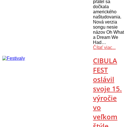
přátel sa
dočkala
amerického
naštudovania.
Nová verzia
songu nesie
názov Oh What
a Dream We
Had…
Čítať viac...
CIBULA
FEST
oslávil
svoje 15.
výročie
vo
veľkom
štýle.