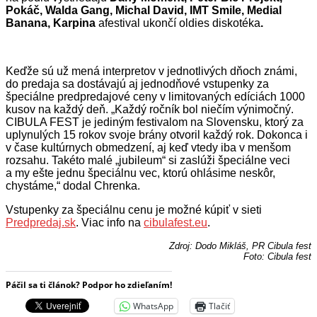
Pokáč, Walda Gang, Michal David, IMT Smile, Medial
Banana, Karpina
afestival ukončí oldies diskotéka
.
Keďže sú už mená interpretov v jednotlivých dňoch známi,
do predaja sa dostávajú aj jednodňové vstupenky za
špeciálne predpredajové ceny v limitovaných edíciách 1000
kusov na každý deň. „Každý ročník bol niečím výnimočný.
CIBULA FEST je jediným festivalom na Slovensku, ktorý za
uplynulých 15 rokov svoje brány otvoril každý rok. Dokonca i
v čase kultúrnych obmedzení, aj keď vtedy iba v menšom
rozsahu. Takéto malé „jubileum“ si zaslúži špeciálne veci
a my ešte jednu špeciálnu vec, ktorú ohlásime neskôr,
chystáme,“ dodal Chrenka.
Vstupenky za špeciálnu cenu je možné kúpiť v sieti
Predpredaj.sk
. Viac info na
cibulafest.eu
.
Zdroj: Dodo Mikláš, PR Cibula fest
Foto: Cibula fest
Páčil sa ti článok? Podpor ho zdieľaním!
WhatsApp
Tlačiť