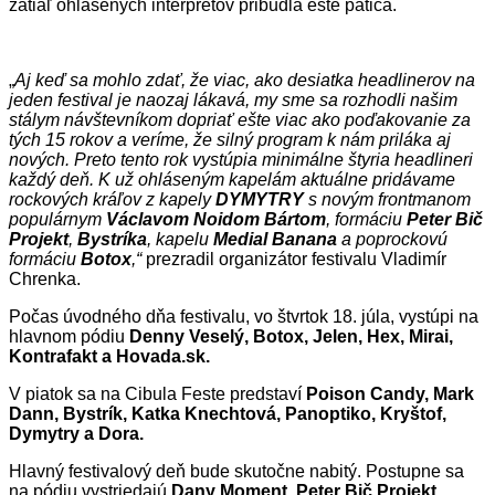
zatiaľ ohlásených interpretov pribudla ešte pätica.
„
Aj keď sa mohlo zdať, že viac, ako desiatka headlinerov na
jeden festival je naozaj lákavá, my sme sa rozhodli našim
stálym návštevníkom dopriať ešte viac ako poďakovanie za
tých 15 rokov a veríme, že silný program k nám priláka aj
nových. Preto tento rok vystúpia minimálne štyria headlineri
každý deň. K už ohláseným kapelám aktuálne pridávame
rockových kráľov z kapely
DYMYTRY
s novým frontmanom
populárnym
Václavom Noidom Bártom
, formáciu
Peter Bič
Projekt
,
Bystríka
, kapelu
Medial Banana
a poprockovú
formáciu
Botox
,“
prezradil organizátor festivalu Vladimír
Chrenka.
Počas úvodného dňa festivalu, vo štvrtok 18. júla, vystúpi na
hlavnom pódiu
Denny Veselý, Botox, Jelen, Hex, Mirai,
Kontrafakt a Hovada.sk.
V piatok sa na Cibula Feste predstaví
Poison Candy, Mark
Dann, Bystrík, Katka Knechtová, Panoptiko, Kryštof,
Dymytry a Dora.
Hlavný festivalový deň bude skutočne nabitý. Postupne sa
na pódiu vystriedajú
Dany Moment, Peter Bič Projekt,