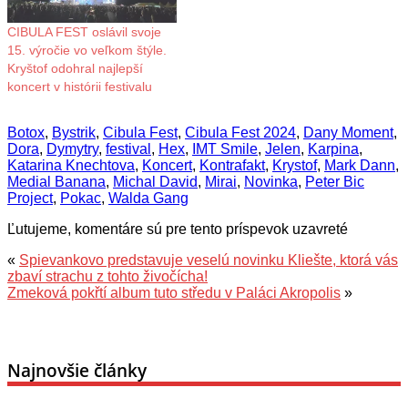
CIBULA FEST oslávil svoje
15. výročie vo veľkom štýle.
Kryštof odohral najlepší
koncert v histórii festivalu
Botox
,
Bystrik
,
Cibula Fest
,
Cibula Fest 2024
,
Dany Moment
,
Dora
,
Dymytry
,
festival
,
Hex
,
IMT Smile
,
Jelen
,
Karpina
,
Katarina Knechtova
,
Koncert
,
Kontrafakt
,
Krystof
,
Mark Dann
,
Medial Banana
,
Michal David
,
Mirai
,
Novinka
,
Peter Bic
Project
,
Pokac
,
Walda Gang
Ľutujeme, komentáre sú pre tento príspevok uzavreté
«
Spievankovo predstavuje veselú novinku Kliešte, ktorá vás
zbaví strachu z tohto živočícha!
Zmeková pokřtí album tuto středu v Paláci Akropolis
»
Najnovšie články