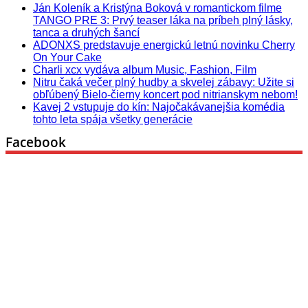
Ján Koleník a Kristýna Boková v romantickom filme
TANGO PRE 3: Prvý teaser láka na príbeh plný lásky,
tanca a druhých šancí
ADONXS predstavuje energickú letnú novinku Cherry
On Your Cake
Charli xcx vydáva album Music, Fashion, Film
Nitru čaká večer plný hudby a skvelej zábavy: Užite si
obľúbený Bielo-čierny koncert pod nitrianskym nebom!
Kavej 2 vstupuje do kín: Najočakávanejšia komédia
tohto leta spája všetky generácie
Facebook