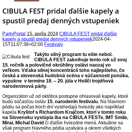
CIBULA FEST pridal ďalšie kapely a
spustil predaj denných vstupeniek
PartyPortal
15. apríla 2024
CIBULA FEST pridal ďalšie
kapely a spustil predaj denných vstupeniek
2024-04-
15T11:07:38+02:00
Festivaly
Takýto silný program tu ešte nebol.
CIBULA FEST zaknihuje tento rok už svoj
15. ročník a polovičné okrúhliny oslávi naozaj vo
veľkom. Vďaka silnej koncentrácii toho najlepšieho, čo
česká a slovenská hudobná scéna v súčasnosti ponúka,
vypukne v termíne 18. – 20. júla v Holíči trojdňová
narodeninová párty.
Organizátori už od októbra postupne ohlasovali kapely, ktoré
budú súčasťou osláv
15. narodenín festivalu.
Na hlavnom
pódiu sa počas troch dní vystriedajú hviezdy ako napríklad
kapela
Kryštof s Richardom Krajčom, ktorí v tomto roku
na Slovensku vystúpia iba na CIBULA FESTe, IMT Smile,
Mirai, Michal David
či ďalšie hviezdne mená. Aktuálne sa
však program hlavného pódia uzatvára a okrem všetkých