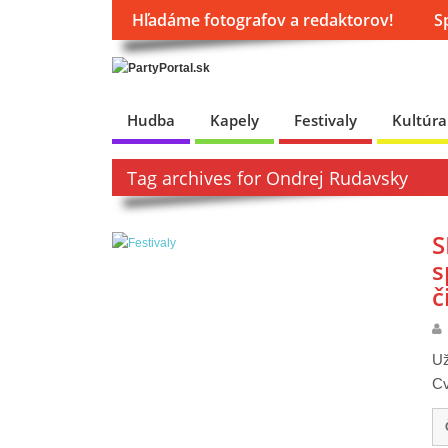
Hľadáme fotografov a redaktorov!
S
Hudba
Kapely
Festivaly
Kultúra
Tag archives for Ondrej Rudavsky
S
s
č
Už
Cv