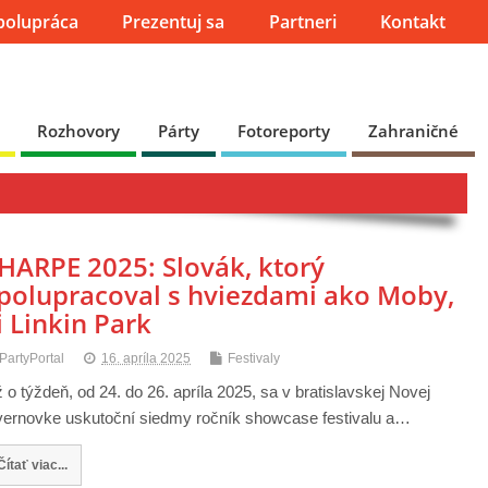
polupráca
Prezentuj sa
Partneri
Kontakt
Rozhovory
Párty
Fotoreporty
Zahraničné
HARPE 2025: Slovák, ktorý
polupracoval s hviezdami ako Moby,
i Linkin Park
PartyPortal
16. apríla 2025
Festivaly
 o týždeň, od 24. do 26. apríla 2025, sa v bratislavskej Novej
ernovke uskutoční siedmy ročník showcase festivalu a…
Čítať viac...