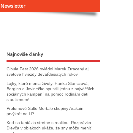
Newsletter
Najnovšie články
Cibula Fest 2026 ovládol Marek Ztracený aj
svetové hviezdy deväťdesiatych rokov
Lajky, ktoré menia životy. Hanka Stanczová,
Bergino a Jovinečko spustili jednu z najväčších
sociálnych kampaní na pomoc rodinám detí
s autizmom!
Prelomové Salto Mortale skupiny Arakain
prvýkrát na LP
Keď sa fantázia stretne s realitou: Rozprávka
Dievča v oblakoch ukáže, že sny môžu meniť