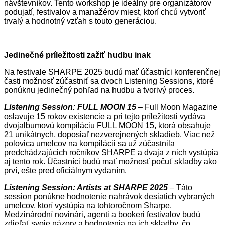
návštevníkov. Tento workshop je ideálny pre organizátorov
podujatí, festivalov a manažérov miest, ktorí chcú vytvoriť
trvalý a hodnotný vzťah s touto generáciou.
Jedinečné príležitosti zažiť hudbu inak
Na festivale SHARPE 2025 budú mať účastníci konferenčnej
časti možnosť zúčastniť sa dvoch Listening Sessions, ktoré
ponúknu jedinečný pohľad na hudbu a tvorivý proces.
Listening Session: FULL MOON 15
– Full Moon Magazine
oslavuje 15 rokov existencie a pri tejto príležitosti vydáva
dvojalbumovú kompiláciu FULL MOON 15, ktorá obsahuje
21 unikátnych, doposiaľ nezverejnených skladieb. Viac než
polovica umelcov na kompilácii sa už zúčastnila
predchádzajúcich ročníkov SHARPE a dvaja z nich vystúpia
aj tento rok. Účastníci budú mať možnosť počuť skladby ako
prví, ešte pred oficiálnym vydaním.
Listening Session: Artists at SHARPE 2025
– Táto
session ponúkne hodnotenie nahrávok desiatich vybraných
umelcov, ktorí vystúpia na tohtoročnom Sharpe.
Medzinárodní novinári, agenti a bookeri festivalov budú
zdieľať svoje názory a hodnotenia na ich skladby, čo