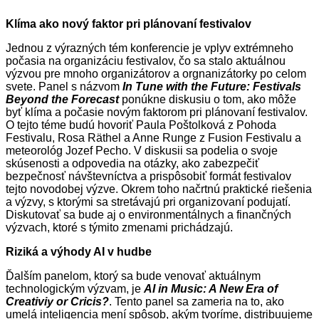
Klíma ako nový faktor pri plánovaní festivalov
Jednou z výrazných tém konferencie je vplyv extrémneho
počasia na organizáciu festivalov, čo sa stalo aktuálnou
výzvou pre mnoho organizátorov a orgnanizátorky po celom
svete. Panel s názvom
In Tune with the Future: Festivals
Beyond the Forecast
ponúkne diskusiu o tom, ako môže
byť klíma a počasie novým faktorom pri plánovaní festivalov.
O tejto téme budú hovoriť Paula Poštolková z Pohoda
Festivalu, Rosa Räthel a Anne Runge z Fusion Festivalu a
meteorológ Jozef Pecho. V diskusii sa podelia o svoje
skúsenosti a odpovedia na otázky, ako zabezpečiť
bezpečnosť návštevníctva a prispôsobiť formát festivalov
tejto novodobej výzve. Okrem toho načrtnú praktické riešenia
a výzvy, s ktorými sa stretávajú pri organizovaní podujatí.
Diskutovať sa bude aj o environmentálnych a finančných
výzvach, ktoré s týmito zmenami prichádzajú.
Riziká a výhody AI v hudbe
Ďalším panelom, ktorý sa bude venovať aktuálnym
technologickým výzvam, je
AI in Music: A New Era of
Creativiy or Cricis?
. Tento panel sa zameria na to, ako
umelá inteligencia mení spôsob, akým tvoríme, distribuujeme