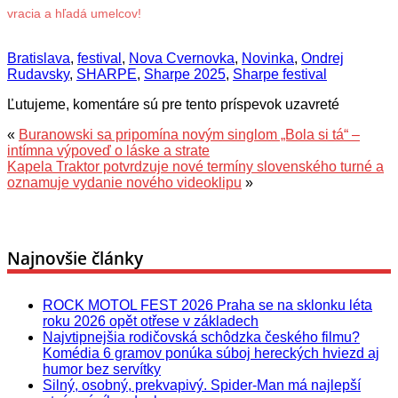
vracia a hľadá umelcov!
Bratislava
,
festival
,
Nova Cvernovka
,
Novinka
,
Ondrej
Rudavsky
,
SHARPE
,
Sharpe 2025
,
Sharpe festival
Ľutujeme, komentáre sú pre tento príspevok uzavreté
«
Buranowski sa pripomína novým singlom „Bola si tá“ –
intímna výpoveď o láske a strate
Kapela Traktor potvrdzuje nové termíny slovenského turné a
oznamuje vydanie nového videoklipu
»
Najnovšie články
ROCK MOTOL FEST 2026 Praha se na sklonku léta
roku 2026 opět otřese v základech
Najvtipnejšia rodičovská schôdzka českého filmu?
Komédia 6 gramov ponúka súboj hereckých hviezd aj
humor bez servítky
Silný, osobný, prekvapivý. Spider-Man má najlepší