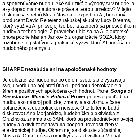
a spotrebúvame hudbu. Aké sú riziká a výhody AI v hudbe, a
aký dopad má na autorské práva a tvorbu umelcov? V tejto
diskusii sa stretnú Milan Novota – expert na AI, hudobný
producent David Reiterer z rakúskej skupiny Lucy Dreams,
ktorý využíva AI pri svojej tvorbe, a zaoberá sa priesečníkom
hudby a technológie. Z právneho uhla sa na AI a autorské
práva pozrie Marián Jankovič z organizácie SOZA, ktorý
rozoberie legislatívne a praktické výzvy, ktoré AI prináša do
hudobného priemyslu.
SHARPE nezabúda ani na spoločenské hodnoty
Je doležité, že hudobníci po celom svete stále využívajú
svoju tvorbu na boj proti útlaku, podporu demokracie a
šírenie pozitívnych spoločenských hodnôt. Panel
Songs of
Resistance: Music’s Political Power
prinesie pohľad na
hudbu ako nástroj politickej zmeny a aktivizmu v čase
polarizácie a geopolitickej neistoty. O tejto téme budú
diskutovať Ana Marjanidze, hudobníčka a aktivistka z
Gruzínska, známa ako 3AM, ktorá sa prostredníctvom svojej
hudby a aktivít zameriava na podporu rovnosti žien v
elektronickej hudbe. Okrem nej sa diskusie zúčastní aj
Nasra A. Omar, nórska umelkyňa a aktivistka a Michal