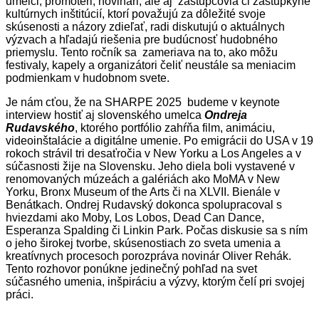
umelci, promotéri, novinári, ale aj zástupcovia či zástupkyne
kultúrnych inštitúcií, ktorí považujú za dôležité svoje
skúsenosti a názory zdieľať, radi diskutujú o aktuálnych
výzvach a hľadajú riešenia pre budúcnosť hudobného
priemyslu. Tento ročník sa zameriava na to, ako môžu
festivaly, kapely a organizátori čeliť neustále sa meniacim
podmienkam v hudobnom svete.
Je nám cťou, že na SHARPE 2025 budeme v keynote
interview hostiť aj slovenského umelca
Ondreja
Rudavského
, ktorého portfólio zahŕňa film, animáciu,
videoinštalácie a digitálne umenie. Po emigrácii do USA v 19
rokoch strávil tri desaťročia v New Yorku a Los Angeles a v
súčasnosti žije na Slovensku. Jeho diela boli vystavené v
renomovaných múzeách a galériách ako MoMA v New
Yorku, Bronx Museum of the Arts či na XLVII. Bienále v
Benátkach. Ondrej Rudavský dokonca spolupracoval s
hviezdami ako Moby, Los Lobos, Dead Can Dance,
Esperanza Spalding či Linkin Park. Počas diskusie sa s ním
o jeho širokej tvorbe, skúsenostiach zo sveta umenia a
kreatívnych procesoch porozpráva novinár Oliver Rehák.
Tento rozhovor ponúkne jedinečný pohľad na svet
súčasného umenia, inšpiráciu a výzvy, ktorým čelí pri svojej
práci.