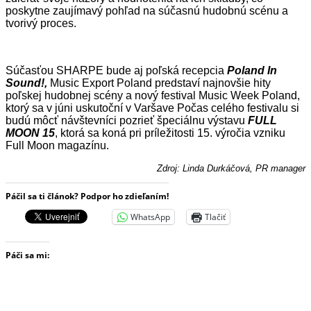
poskytne zaujímavý pohľad na súčasnú hudobnú scénu a
tvorivý proces.
Súčasťou SHARPE bude aj poľská recepcia
Poland In
Sound!,
Music Export Poland predstaví najnovšie hity
poľskej hudobnej scény a nový festival Music Week Poland,
ktorý sa v júni uskutoční v Varšave Počas celého festivalu si
budú môcť návštevníci pozrieť špeciálnu výstavu
FULL
MOON 15
, ktorá sa koná pri príležitosti 15. výročia vzniku
Full Moon magazínu.
Zdroj: Linda Durkáčová, PR manager
Páčil sa ti článok? Podpor ho zdieľaním!
WhatsApp
Tlačiť
Páči sa mi: