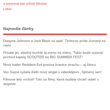
si prevezme pán režisér Miloslav
Luther
Najnovšie články
Dwayne Johnson a Jack Black sú späť. Tentoraz príde Jumanji za
nami
Private jet, vlastný kuchár aj menu na mieru. Takto bude vyzerať
príchod kapely SCOOTER na BIG SUMMER FEST!
Nový trailer Resident Evil posúva hranice strachu – aj žánru
Vox Supra vydala ďalší nový singel s videoklipom „Splnený sen“
Filmové leto vrcholí! Toto sú filmy, ktoré budete chcieť vidieť v
auguste