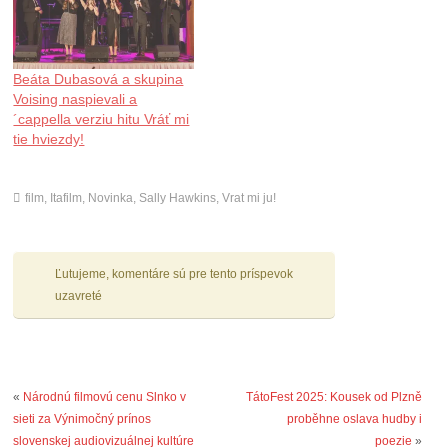
Beáta Dubasová a skupina
Voising naspievali a
´cappella verziu hitu Vráť mi
tie hviezdy!
film
,
Itafilm
,
Novinka
,
Sally Hawkins
,
Vrat mi ju!
Ľutujeme, komentáre sú pre tento príspevok
uzavreté
«
Národnú filmovú cenu Slnko v
TátoFest 2025: Kousek od Plzně
sieti za Výnimočný prínos
proběhne oslava hudby i
slovenskej audiovizuálnej kultúre
poezie
»