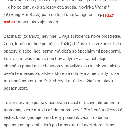
dlho po tom, ako sa rozsvietia svetlá. Novinka
Vráť mi
ju!
(Bring Her Back) patrí do tej druhej kategórie – a jej
prvý
trailer
presne ukazuje, prečo.
Začína to (zdanlivo) nevinne. Dvaja súrodenci, nové prostredie,
žena, ktorá im chce pomôcť v ťažkých časoch a vezme ich do
opatery k sebe, hoci sama má dieťa so špeciálnymi potrebami.
Lenže čím viac času s ňou trávia, tým viac sa odhaľuje
skutočná pravda: za obetavou starostlivosťou sa skrýva niečo
oveľa temnejšie. Zúfalstvo, ktoré sa odmieta zmieriť s tým, že
milovaná osoba je preč. Z obrovskej lásky a žiaľu sa stáva
posadnutosť.
Trailer servíruje pomaly budované napätie, ťaživú atmosféru a
momenty, ktoré mrazia až do morku kostí. Zvrátená rodičovská
láska, ktorá ignoruje prirodzený poriadok vecí. Túžba po
opätovnom spojení, ktorá pod maskou láskavej starostlivosti