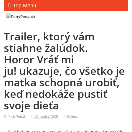
Top Menu
Trailer, ktorý vám
stiahne žalúdok.
Horor Vráť mi
ju! ukazuje, čo všetko je
matka schopná urobiť,
keď nedokáže pustiť
svoje dieťa
PartyPortal
12. apríla 2025
Kultúra
Niektoré horory vás len vystrašia. Iné vás prenasledujú ešte