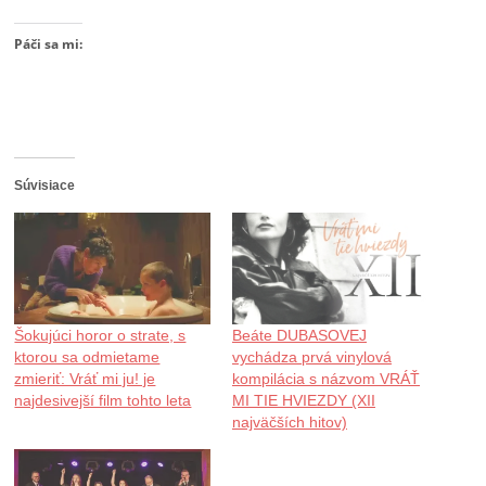
Páči sa mi:
Súvisiace
Šokujúci horor o strate, s
Beáte DUBASOVEJ
ktorou sa odmietame
vychádza prvá vinylová
zmieriť: Vráť mi ju! je
kompilácia s názvom VRÁŤ
najdesivejší film tohto leta
MI TIE HVIEZDY (XII
najväčších hitov)