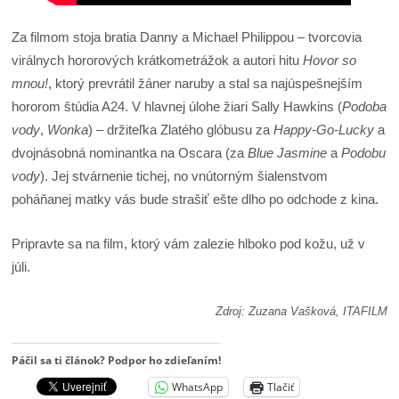
Za filmom stoja bratia Danny a Michael Philippou – tvorcovia
virálnych hororových krátkometrážok a autori hitu
Hovor so
mnou!
, ktorý prevrátil žáner naruby a stal sa najúspešnejším
hororom štúdia A24. V hlavnej úlohe žiari Sally Hawkins (
Podoba
vody
,
Wonka
) – držiteľka Zlatého glóbusu za
Happy-Go-Lucky
a
dvojnásobná nominantka na Oscara (za
Blue Jasmine
a
Podobu
vody
). Jej stvárnenie tichej, no vnútorným šialenstvom
poháňanej matky vás bude strašiť ešte dlho po odchode z kina.
Pripravte sa na film, ktorý vám zalezie hlboko pod kožu, už v
júli.
Zdroj: Zuzana Vašková, ITAFILM
Páčil sa ti článok? Podpor ho zdieľaním!
WhatsApp
Tlačiť