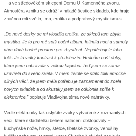
a ve středověkém sklepení Domu U Kamenného zvonu.
Atmosféra vzniku se odráží v náladě šestice skladeb, kde hraje
značnou roli světlo, tma, erotika a podprahový mysticismus.
„Do nové desky se mi vloudila erotika, ze sklepů tam zbyla
mystika. Je to pro mě spíš noční album. Intimita noci a samoty
vám dává hodně prostoru pro zbystření. Nepotřebujete toho
tolik. Je to velký kontrast k předchozím Hrdinům naší doby,
které jsem nahrávala s velkou kapelou. Teď jsem se sama
uzavřela do svého světa. V mém životě se stalo tolik emočně
silných věcí, že jsem měla potřebu je zaznamenat do zcela
nových skladeb a od akustiky jsem se odklonila spíše k
elektronice,”
popisuje Vladivojna téma nové nahrávky.
Vedle elektroniky tak uslyšíte zvuky vytvořené z rozmanitých
věcí, které skladatelku během natáčení obklopovaly –
kuchyňské nože, hrnky, štětce, tibetské zvonky, venušiny