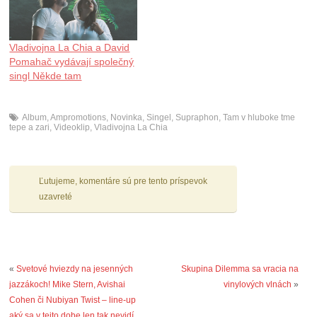
Vladivojna La Chia a David
Pomahač vydávají společný
singl Někde tam
Album
,
Ampromotions
,
Novinka
,
Singel
,
Supraphon
,
Tam v hluboke tme
tepe a zari
,
Videoklip
,
Vladivojna La Chia
Ľutujeme, komentáre sú pre tento príspevok
uzavreté
«
Svetové hviezdy na jesenných
Skupina Dilemma sa vracia na
jazzákoch! Mike Stern, Avishai
vinylových vlnách
»
Cohen či Nubiyan Twist – line-up
aký sa v tejto dobe len tak nevidí