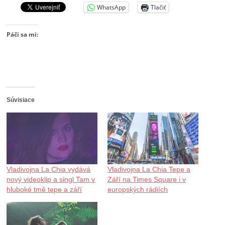
WhatsApp
Tlačiť
Páči sa mi:
Súvisiace
Vladivojna La Chia vydává
Vladivojna La Chia Tepe a
nový videoklip a singl Tam v
Září na Times Square i v
hluboké tmě tepe a září
europských rádiích