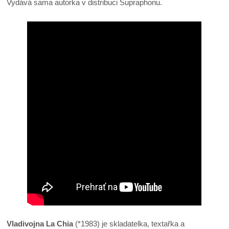
Vydává sama autorka v distribuci Supraphonu.
Vladivojna La Chia
(*1983) je skladatelka, textařka a