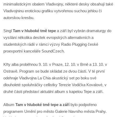
minimalistickým obalem Vladivojny, některé desky obsahují také
Vladivojninu erotickou grafiku vytvořenou suchou jehlou či
autorskou kresbu.
Singl
Tam v hluboké tmě tepe
a září byl vybrán dramaturgy do
vysílání několika desítek evropských alternativních a
studentských rádií v rámci výzvy Radio Plugging české
proexportní kanceláře SoundCzech.
Křty alba proběhnou 9. 10. v Praze, 12. 10. v Brně a 13. 10. v
Ostravě. Program se bude skládat ze dvou částí. V té první
odehraje Vladivojna La Chia akustický set po boku své
dlouholeté spoluhráčky cellistky Terezie Vodička Kovalové, v
druhé části představí aktuální album s kapelou Tepe a září.
Album
Tam v hluboké tmě tepe a září
bylo podpořeno
programem Umění pro město Galerie hlavního města Prahy.