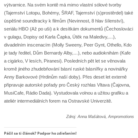
výtvarnice. Na svém kontě má mimo vlastní sólové tvorby
(Tajemství Lotopu, Bohémy, ŠRAF, Tajemství (s)prostěrdel) také
úspěšné soundtracky k filmům (Nevinnost, 8 hlav šílenství),
seriálu HBO (Až po uši) a k desítkám dokumentů (Čechoslováci
v gulagu, Dopisy od Karla Čapka, Útěk na Maledivy,…),
divadelním inscenacím (Molly Sweeny, Peer Gynt, Othello, Kdo
je tady ředitel, Dům Bernardy Alby,…), nebo audioknihám (Kafe
a cigárko, V lesích, Piranesi). Posledních pět let se věnovala
kromě jiného zhudebňování básní ruské básnířky a novinářky
Anny Barkovové (Hrdinům naší doby). Přes deset let externě
připravuje autorské pořady pro Český rozhlas Vltava (Čajovna,
MusiCafe, Rádio Dada). Vystudovala volnou a užitou grafiku a
ateliér intermediálních forem na Ostravské Univerzitě.
Zdroj: Anna Mašátová, Ampromotions
Páčil sa ti článok? Podpor ho zdieľaním!