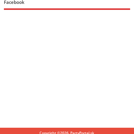
Facebook
Copyright ©2026. PartyPortal.sk