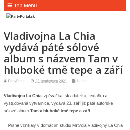
Top Menu
Vladivojna La Chia
vydává páté sólové
album s názvem Tam v
hluboké tmě tepe a září
PartyPortal
23. septembra 2021
Hudba
Vladivojna La Chia
, zpěvačka, skladatelka, textařka a
vystudovaná výtvarnice, vydává 23. září již páté autorské
sólové album
Tam v hluboké tmě tepe a září
.
Písně vznikaly v domácím studiu Mrtvola Vladivojny La Chia