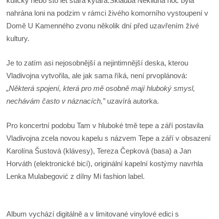
kuličky nebo sto let stará kytara.Skladba Neklidná noc byla
nahrána loni na podzim v rámci živého komorního vystoupení v
Domě U Kamenného zvonu několik dní před uzavřením živé
kultury.
Je to zatím asi nejosobnější a nejintimnější deska, kterou
Vladivojna vytvořila, ale jak sama říká, není prvoplánová:
„Některá spojení, která pro mě osobně mají hluboký smysl,
nechávám často v náznacích,”
uzavírá autorka.
Pro koncertní podobu Tam v hluboké tmě tepe a září postavila
Vladivojna zcela novou kapelu s názvem Tepe a září v obsazení
Karolína Šustová (klávesy), Tereza Čepková (basa) a Jan
Horváth (elektronické bicí), originální kapelní kostýmy navrhla
Lenka Mulabegović z dílny Mi fashion label.
Album vychází digitálně a v limitované vinylové edici s