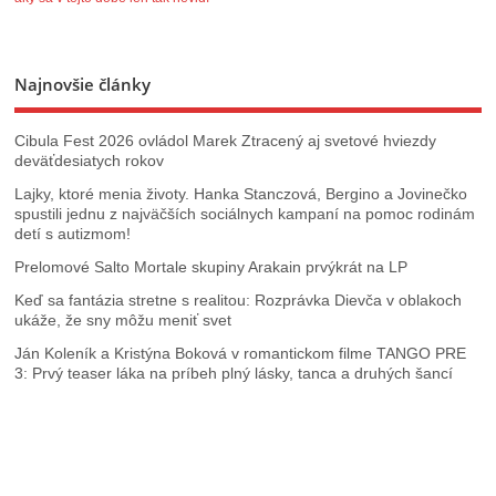
Najnovšie články
Cibula Fest 2026 ovládol Marek Ztracený aj svetové hviezdy
deväťdesiatych rokov
Lajky, ktoré menia životy. Hanka Stanczová, Bergino a Jovinečko
spustili jednu z najväčších sociálnych kampaní na pomoc rodinám
detí s autizmom!
Prelomové Salto Mortale skupiny Arakain prvýkrát na LP
Keď sa fantázia stretne s realitou: Rozprávka Dievča v oblakoch
ukáže, že sny môžu meniť svet
Ján Koleník a Kristýna Boková v romantickom filme TANGO PRE
3: Prvý teaser láka na príbeh plný lásky, tanca a druhých šancí