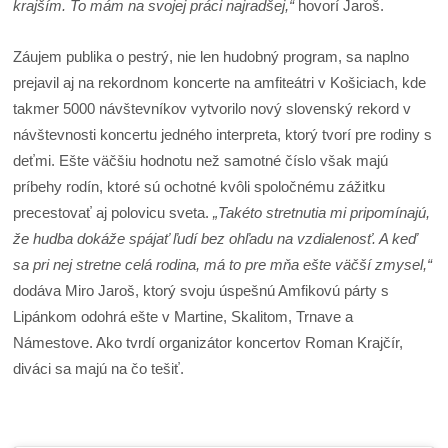
krajším. To mám na svojej práci najradšej,“
hovorí Jaroš.
Záujem publika o pestrý, nie len hudobný program, sa naplno
prejavil aj na rekordnom koncerte na amfiteátri v Košiciach, kde
takmer 5000 návštevníkov vytvorilo nový slovenský rekord v
návštevnosti koncertu jedného interpreta, ktorý tvorí pre rodiny s
deťmi. Ešte väčšiu hodnotu než samotné číslo však majú
príbehy rodín, ktoré sú ochotné kvôli spoločnému zážitku
precestovať aj polovicu sveta.
„Takéto stretnutia mi pripomínajú,
že hudba dokáže spájať ľudí bez ohľadu na vzdialenosť. A keď
sa pri nej stretne celá rodina, má to pre mňa ešte väčší zmysel,“
dodáva Miro Jaroš, ktorý svoju úspešnú Amfikovú párty s
Lipánkom odohrá ešte v Martine, Skalitom, Trnave a
Námestove. Ako tvrdí organizátor koncertov Roman Krajčír,
diváci sa majú na čo tešiť.