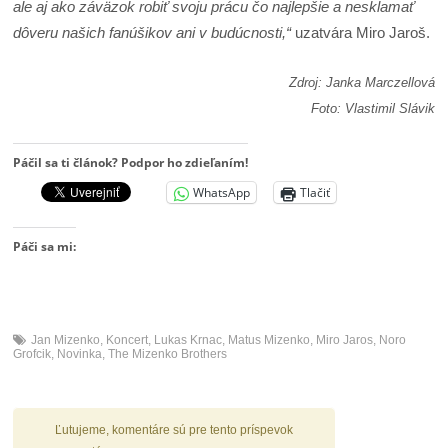
ale aj ako záväzok robiť svoju prácu čo najlepšie a nesklamať
dôveru našich fanúšikov ani v budúcnosti,“
uzatvára Miro Jaroš.
Zdroj: Janka Marczellová
Foto: Vlastimil Slávik
Páčil sa ti článok? Podpor ho zdieľaním!
WhatsApp
Tlačiť
Páči sa mi:
Jan Mizenko
,
Koncert
,
Lukas Krnac
,
Matus Mizenko
,
Miro Jaros
,
Noro
Grofcik
,
Novinka
,
The Mizenko Brothers
Ľutujeme, komentáre sú pre tento príspevok