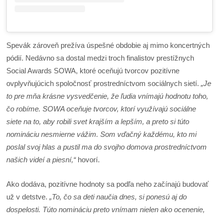
Spevák zároveň prežíva úspešné obdobie aj mimo koncertných
pódií. Nedávno sa dostal medzi troch finalistov prestížnych
Social Awards SOWA, ktoré oceňujú tvorcov pozitívne
ovplyvňujúcich spoločnosť prostredníctvom sociálnych sietí.
„Je
to pre mňa krásne vysvedčenie, že ľudia vnímajú hodnotu toho,
čo robíme. SOWA oceňuje tvorcov, ktorí využívajú sociálne
siete na to, aby robili svet krajším a lepším, a preto si túto
nomináciu nesmierne vážim. Som vďačný každému, kto mi
poslal svoj hlas a pustil ma do svojho domova prostredníctvom
našich videí a piesní,“
hovorí.
Ako dodáva, pozitívne hodnoty sa podľa neho začínajú budovať
už v detstve.
„To, čo sa deti naučia dnes, si ponesú aj do
dospelosti. Túto nomináciu preto vnímam nielen ako ocenenie,