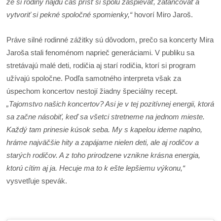
že si rodiny nájdu čas prísť si spolu zaspievať, zatancovať a
vytvoriť si pekné spoločné spomienky,“
hovorí Miro Jaroš.
Práve silné rodinné zážitky sú dôvodom, prečo sa koncerty Mira
Jaroša stali fenoménom naprieč generáciami. V publiku sa
stretávajú malé deti, rodičia aj starí rodičia, ktorí si program
užívajú spoločne. Podľa samotného interpreta však za
úspechom koncertov nestojí žiadny špeciálny recept.
„Tajomstvo našich koncertov? Asi je v tej pozitívnej energii, ktorá
sa začne násobiť, keď sa všetci stretneme na jednom mieste.
Každý tam prinesie kúsok seba. My s kapelou ideme naplno,
hráme najväčšie hity a zapájame nielen deti, ale aj rodičov a
starých rodičov. A z toho prirodzene vznikne krásna energia,
ktorú cítim aj ja. Hecuje ma to k ešte lepšiemu výkonu,“
vysvetľuje spevák.