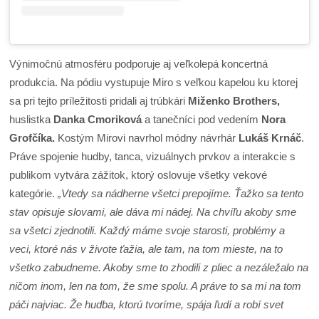
Výnimočnú atmosféru podporuje aj veľkolepá koncertná
produkcia. Na pódiu vystupuje Miro s veľkou kapelou ku ktorej
sa pri tejto príležitosti pridali aj trúbkári
Miženko Brothers,
huslistka
Danka Cmoriková
a tanečníci pod vedením
Nora
Grofčíka.
Kostým Mirovi navrhol módny návrhár
Lukáš Krnáč
.
Práve spojenie hudby, tanca, vizuálnych prvkov a interakcie s
publikom vytvára zážitok, ktorý oslovuje všetky vekové
kategórie.
„Vtedy sa nádherne všetci prepojíme. Ťažko sa tento
stav opisuje slovami, ale dáva mi nádej. Na chvíľu akoby sme
sa všetci zjednotili. Každý máme svoje starosti, problémy a
veci, ktoré nás v živote ťažia, ale tam, na tom mieste, na to
všetko zabudneme. Akoby sme to zhodili z pliec a nezáležalo na
ničom inom, len na tom, že sme spolu. A práve to sa mi na tom
páči najviac. Že hudba, ktorú tvoríme, spája ľudí a robí svet