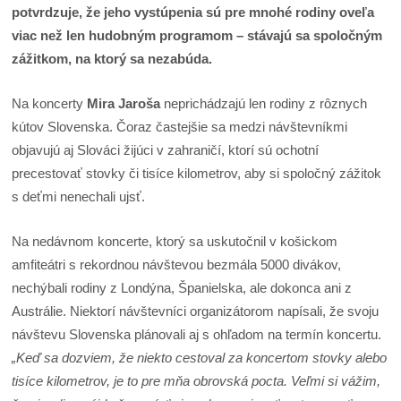
potvrdzuje, že jeho vystúpenia sú pre mnohé rodiny oveľa
viac než len hudobným programom – stávajú sa spoločným
zážitkom, na ktorý sa nezabúda.
Na koncerty
Mira Jaroša
neprichádzajú len rodiny z rôznych
kútov Slovenska. Čoraz častejšie sa medzi návštevníkmi
objavujú aj Slováci žijúci v zahraničí, ktorí sú ochotní
precestovať stovky či tisíce kilometrov, aby si spoločný zážitok
s deťmi nenechali ujsť.
Na nedávnom koncerte, ktorý sa uskutočnil v košickom
amfiteátri s rekordnou návštevou bezmála 5000 divákov,
nechýbali rodiny z Londýna, Španielska, ale dokonca ani z
Austrálie. Niektorí návštevníci organizátorom napísali, že svoju
návštevu Slovenska plánovali aj s ohľadom na termín koncertu.
„Keď sa dozviem, že niekto cestoval za koncertom stovky alebo
tisíce kilometrov, je to pre mňa obrovská pocta. Veľmi si vážim,