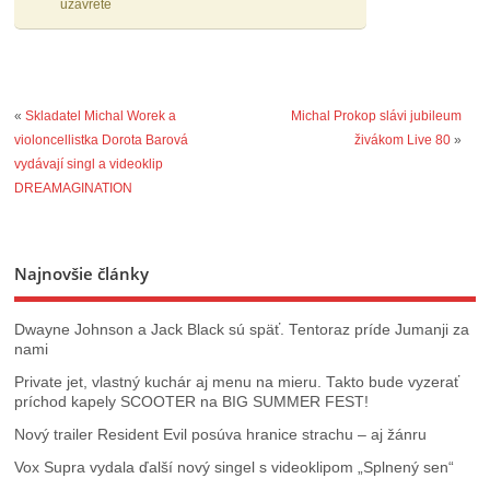
uzavreté
«
Skladatel Michal Worek a
Michal Prokop slávi jubileum
violoncellistka Dorota Barová
živákom Live 80
»
vydávají singl a videoklip
DREAMAGINATION
Najnovšie články
Dwayne Johnson a Jack Black sú späť. Tentoraz príde Jumanji za
nami
Private jet, vlastný kuchár aj menu na mieru. Takto bude vyzerať
príchod kapely SCOOTER na BIG SUMMER FEST!
Nový trailer Resident Evil posúva hranice strachu – aj žánru
Vox Supra vydala ďalší nový singel s videoklipom „Splnený sen“