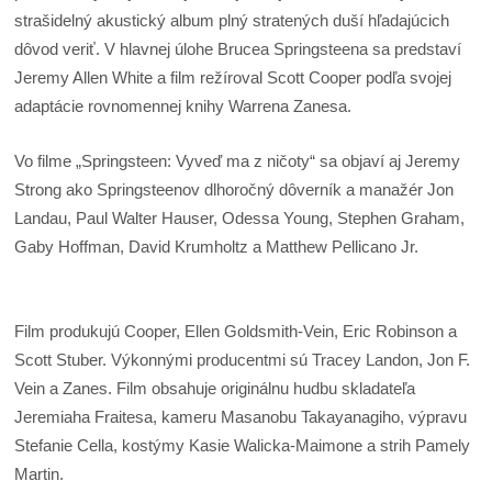
strašidelný akustický album plný stratených duší hľadajúcich
dôvod veriť. V hlavnej úlohe Brucea Springsteena sa predstaví
Jeremy Allen White a film režíroval Scott Cooper podľa svojej
adaptácie rovnomennej knihy Warrena Zanesa.
Vo filme „Springsteen: Vyveď ma z ničoty“ sa objaví aj Jeremy
Strong ako Springsteenov dlhoročný dôverník a manažér Jon
Landau, Paul Walter Hauser, Odessa Young, Stephen Graham,
Gaby Hoffman, David Krumholtz a Matthew Pellicano Jr.
Film produkujú Cooper, Ellen Goldsmith-Vein, Eric Robinson a
Scott Stuber. Výkonnými producentmi sú Tracey Landon, Jon F.
Vein a Zanes. Film obsahuje originálnu hudbu skladateľa
Jeremiaha Fraitesa, kameru Masanobu Takayanagiho, výpravu
Stefanie Cella, kostýmy Kasie Walicka-Maimone a strih Pamely
Martin.