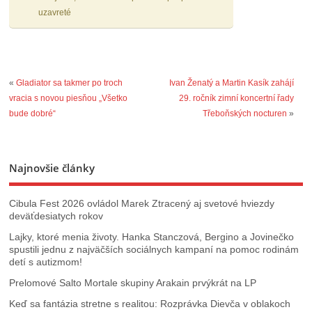
uzavreté
«
Gladiator sa takmer po troch
Ivan Ženatý a Martin Kasík zahájí
vracia s novou piesňou „Všetko
29. ročník zimní koncertní řady
bude dobré“
Třeboňských nocturen
»
Najnovšie články
Cibula Fest 2026 ovládol Marek Ztracený aj svetové hviezdy
deväťdesiatych rokov
Lajky, ktoré menia životy. Hanka Stanczová, Bergino a Jovinečko
spustili jednu z najväčších sociálnych kampaní na pomoc rodinám
detí s autizmom!
Prelomové Salto Mortale skupiny Arakain prvýkrát na LP
Keď sa fantázia stretne s realitou: Rozprávka Dievča v oblakoch