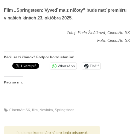
Film „Springsteen: Vyveď ma z ničoty“ bude mať premiéru
v našich kinách 23. októbra 2025.
Zdroj: Perla Žinčíková, CinemArt SK
Foto: CinemArt SK
Páčil sa ti článok? Podpor ho zdieľaním!
WhatsApp
Tlačiť
Páči sa mi:
CinemArt SK
,
film
,
Novinka
,
Springsteen
Ľutujeme, komentáre sú pre tento príspevok