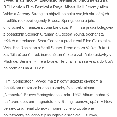
Vyveď ma z ničoty“ zakončilo premiérou plnou hviezd na
BFI London Film Festival v Royal Albert Hall.
Jeremy Allen
White a Jeremy Strong sa objavili po boku svojich skutočných
predlôh, rockovej legendy Brucea Springsteena a jeho
dlhoročného manažéra Jona Landaua. K nim sa pridali kolegovia
z obsadenia Stephen Graham a Odessa Young, scenárista,
režisér a producent Scott Cooper a producenti Ellen Goldsmith-
Vein, Eric Robinson a Scott Stuber. Premiéra vo Veľkej Británii
zavŕšila úžasné medzinárodné turné, ktoré zahŕňalo zastávky v
Madride, Berlíne, Ríme a Lyone. Herci a filmári sa vrátia do USA
na premiéru na AFI Fest.
Film „Springsteen: Vyveď ma z ničoty“ ukazuje divákom a
fanúšikom muža za hudbou a zachytáva vznik albumu
„Nebraska“ Brucea Springsteena z roku 1982. Album, nahraný
na štvorstopovom magnetofóne v Springsteenovej spálni v New
Jersey, znamenal zlomový moment v jeho živote a je
považovaný za jedno z jeho najtrvalejších diel – surový,