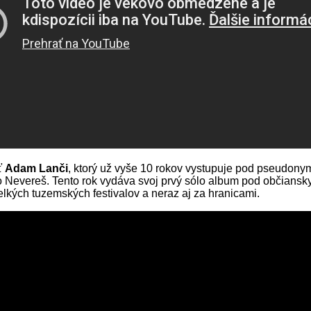
ť
Adam Lanči
, ktorý už vyše 10 rokov vystupuje pod pseudo
bo Nevereš. Tento rok vydáva svoj prvý sólo album pod občia
lkých tuzemských festivalov a neraz aj za hranicami.