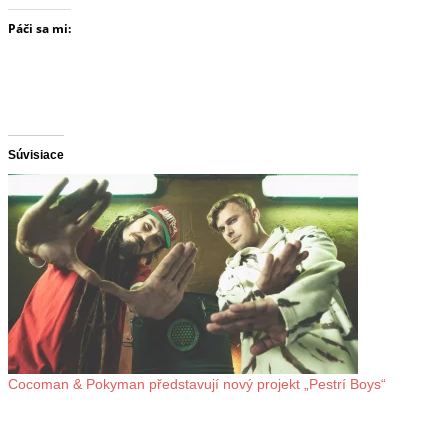
Páči sa mi:
Súvisiace
Cocoman & Pokyman představují nový projekt „Pestrí Boys“