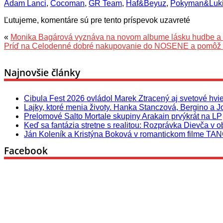
Adam Lanci
,
Cocoman
,
GR Team
,
Haf&Beyuz
,
Pokyman&Luk
Ľutujeme, komentáre sú pre tento príspevok uzavreté
«
Monika Bagárová vyznáva na novom albume lásku hudbe a
Príď na Celodenné dobré nakupovanie do NOSENE a pomôž d
Najnovšie články
Cibula Fest 2026 ovládol Marek Ztracený aj svetové hvi
Lajky, ktoré menia životy. Hanka Stanczová, Bergino a 
Prelomové Salto Mortale skupiny Arakain prvýkrát na LP
Keď sa fantázia stretne s realitou: Rozprávka Dievča v 
Ján Koleník a Kristýna Boková v romantickom filme TANG
Facebook