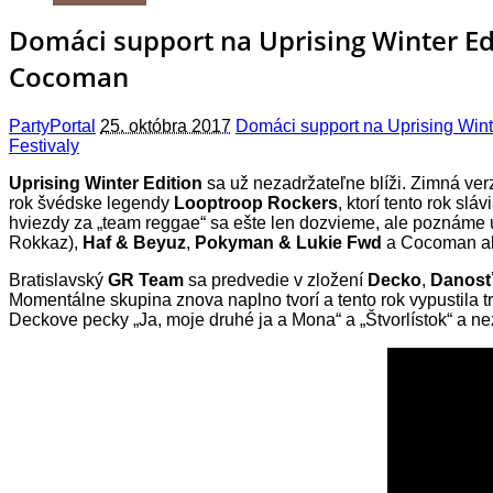
Domáci support na Uprising Winter E
Cocoman
PartyPortal
25. októbra 2017
Domáci support na Uprising Wi
Festivaly
Uprising Winter Edition
sa už nezadržateľne blíži. Zimná ver
rok švédske legendy
Looptroop Rockers
, ktorí tento rok s
hviezdy za „team reggae“ sa ešte len dozvieme, ale poznáme
Rokkaz),
Haf & Beyuz
,
Pokyman & Lukie Fwd
a Cocoman 
Bratislavský
GR Team
sa predvedie v zložení
Decko
,
Danos
Momentálne skupina znova naplno tvorí a tento rok vypustila t
Deckove pecky „Ja, moje druhé ja a Mona“ a „Štvorlístok“ a n