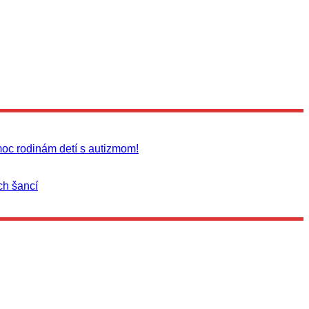
moc rodinám detí s autizmom!
ch šancí