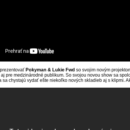
eprezentovať
Pokyman & Lukie Fwd
so svojim novým projektom
ná aj pre medzinárodné publikum. So svojou novou show sa spol
a sa chystajú vydať ešte niekoľko nových skladieb aj s klipmi.