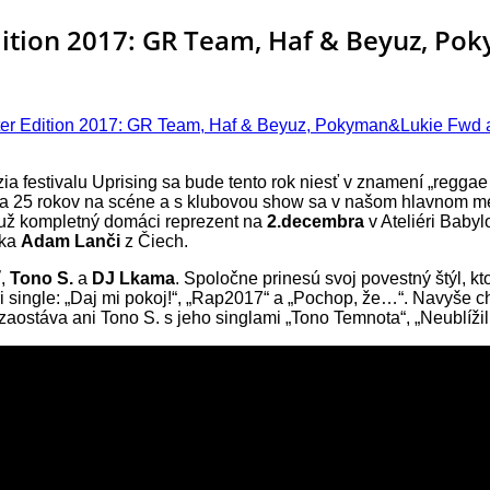
dition 2017: GR Team, Haf & Beyuz, P
nter Edition 2017: GR Team, Haf & Beyuz, Pokyman&Lukie Fw
zia festivalu Uprising sa bude tento rok niesť v znamení „regga
lávia 25 rokov na scéne a s klubovou show sa v našom hlavnom 
 už kompletný domáci reprezent na
2.decembra
v Ateliéri Baby
aka
Adam Lanči
z Čiech.
ť
,
Tono S.
a
DJ Lkama
. Spoločne prinesú svoj povestný štýl, k
ri single: „Daj mi pokoj!“, „Rap2017“ a „Pochop, že…“. Navyše c
ezaostáva ani Tono S. s jeho singlami „Tono Temnota“, „Neublíž