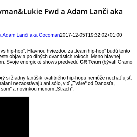
okyman&Lukie Fwd a Adam Lanči aka
d a Adam Lanči aka Cocoman
2017-12-05T19:32:02+01:00
e vs hip-hop“. Hlavnou hviezdou za „team hip-hop“ budú tento
meste objavia po dlhých dvanástich rokoch. Meno hlavnej
lon. Svoje energické shows predvedú
GR Team
(bývalí Gramo
torý si žiadny fanúšik kvalitného hip-hopu nemôže nechať ujsť.
halani nezaostávajú ani sólo, viď „Tváre“ od Danosťa,
il som“ a novinkou menom „Strach“.