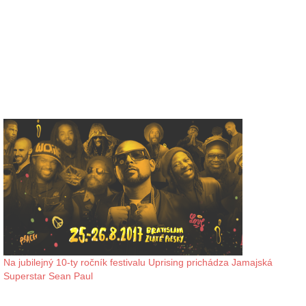
Na jubilejný 10-ty ročník festivalu Uprising prichádza Jamajská
Superstar Sean Paul