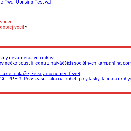
ie Fwd
,
Uprising Festival
 spevu
obrej veci!
»
ezdy deväťdesiatych rokov
Jovinečko spustili jednu z najväčších sociálnych kampaní na po
oblakoch ukáže, že sny môžu meniť svet
O PRE 3: Prvý teaser láka na príbeh plný lásky, tanca a druhý