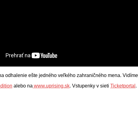
na odhalenie ešte jedného veľkého zahraničného mena. Vidíme s
dition
alebo na
www.uprising.sk
. Vstupenky v sieti
Ticketportal
.