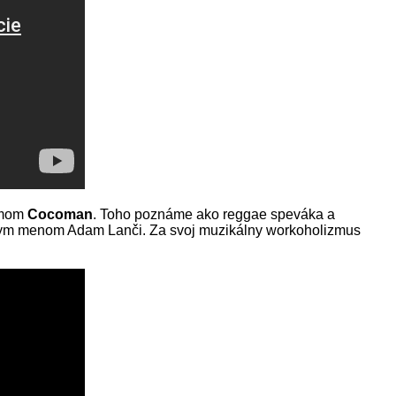
nymom
Cocoman
. Toho poznáme ako reggae speváka a
nskym menom Adam Lanči. Za svoj muzikálny workoholizmus