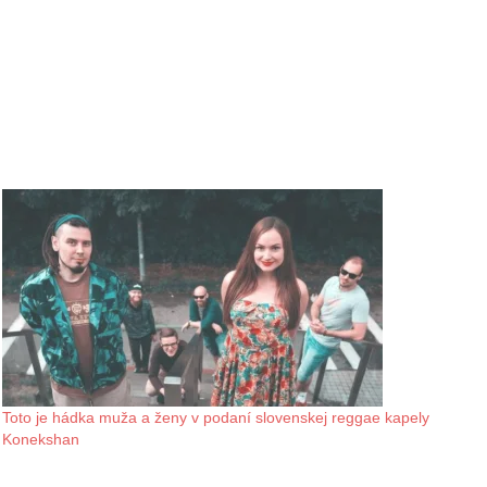
Toto je hádka muža a ženy v podaní slovenskej reggae kapely
Konekshan