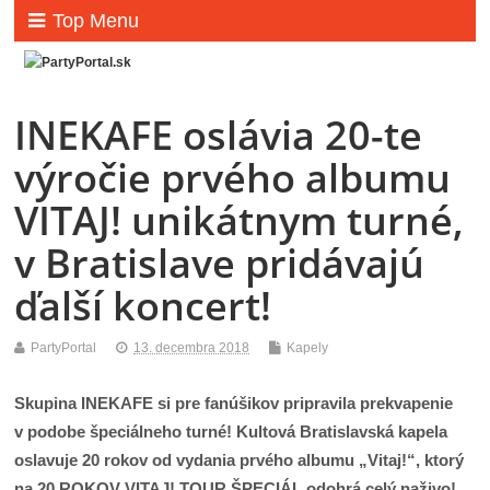
Top Menu
INEKAFE oslávia 20-te
výročie prvého albumu
VITAJ! unikátnym turné,
v Bratislave pridávajú
ďalší koncert!
PartyPortal
13. decembra 2018
Kapely
Skupina INEKAFE si pre fanúšikov pripravila prekvapenie
v podobe špeciálneho turné! Kultová Bratislavská kapela
oslavuje 20 rokov od vydania prvého albumu „Vitaj!“, ktorý
na 20 ROKOV VITAJ! TOUR ŠPECIÁL odohrá celý naživo!