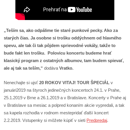
„Teším sa, ako odpálime tie staré punkové pecky. Ako za
starých čias. Ja osobne si trošku oddýchnem od hlavného
spevu, ale tak či tak pôjdem sprievodné vokály, takže to
bude fakt len trošku. Polovicu koncertu budeme hrať
klasický program z ostatných albumov, tam budem spievať,
ale aj tak sa teším,“
dodáva
Vratko.
Nenechajte si ujsť
20 ROKOV VITAJ! TOUR ŠPECIÁL
v
januári2019 na štyroch jedinečných koncertoch 24.1. v Prahe,
25.1.2019 v Brne a 26.1.2019 a v Bratislave. Koncerty v Prahe aj
v Bratislave sa mesiac a polpred konaním akcie vypredali, a tak
sa kapela rozhodla v rodnom mestepridať ďalší koncert
2.2.2019. Vstupenky si môžete kúpiť v sieti
Predpredaj
.