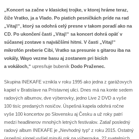
„Koncert sa začne v klasickej trojke, v ktorej hráme teraz,
čiže Vratko, ja a Vlado. Po piatich pesničkách príde na rad
„Vitaj!“, ktorý sa odohrá celý presne v takom poradí ako na
CD. Po ukončení časti „Vitaj!“ sa koncert dohrá opäť v
súčasnej zostave s najväčšími hitmi. V časti „Vitaj!“
mikrofón preberie Cibi, Vratko sa presunie s gitarou iba na
vokály, Wayo vezme basu aj zostanem pri bicích
a vokáloch,“
upresňuje bubeník
Dodo Praženec.
Skupina INEKAFE vznikla v roku 1995 ako jedna z garážovych
kapiel v Bratislave na Prístavnej ulici. Dnes má na konte sedem
radových albumov, dve výberovky, jedno Live 2 DVD a vyše
100 tisíc predaných nosičov. Úspešná kapela odohrá ročne
vyše 100 koncertov po Slovensku aj Česku a už roky patrí
medzi headlinerov mnohých letných festivalov. Zatiaľ posledný
radový album INEKAFE je „Nevhodný typ“ z roku 2015. Ostatný
úspešný singel vyšiel minulý rok na výberovke „22 svetelných