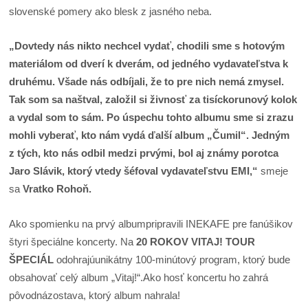
slovenské pomery ako blesk z jasného neba.
„Dovtedy nás nikto nechcel vydať, chodili sme s hotovým
materiálom od dverí k dverám, od jedného vydavateľstva k
druhému. Všade nás odbíjali, že to pre nich nemá zmysel.
Tak som sa naštval, založil si živnosť za tisíckorunový kolok
a vydal som to sám. Po úspechu tohto albumu sme si zrazu
mohli vyberať, kto nám vydá ďalší album „Čumil“. Jedným
z tých, kto nás odbil medzi prvými, bol aj známy porotca
Jaro Slávik, ktorý vtedy šéfoval vydavateľstvu EMI,“
smeje
sa
Vratko Rohoň.
Ako spomienku na prvý albumpripravili INEKAFE pre fanúšikov
štyri špeciálne koncerty. Na
20 ROKOV VITAJ! TOUR
ŠPECIÁL
odohrajúunikátny 100-minútový program, ktorý bude
obsahovať celý album „Vitaj!“.Ako hosť koncertu ho zahrá
pôvodnázostava, ktorý album nahrala!