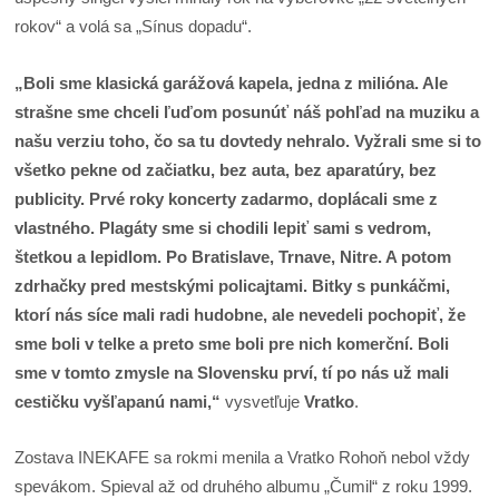
rokov“ a volá sa „Sínus dopadu“.
„Boli sme klasická garážová kapela, jedna z milióna. Ale
strašne sme chceli ľuďom posunúť náš pohľad na muziku a
našu verziu toho, čo sa tu dovtedy nehralo. Vyžrali sme si to
všetko pekne od začiatku, bez auta, bez aparatúry, bez
publicity. Prvé roky koncerty zadarmo, doplácali sme z
vlastného. Plagáty sme si chodili lepiť sami s vedrom,
štetkou a lepidlom. Po Bratislave, Trnave, Nitre. A potom
zdrhačky pred mestskými policajtami. Bitky s punkáčmi,
ktorí nás síce mali radi hudobne, ale nevedeli pochopiť, že
sme boli v telke a preto sme boli pre nich komerční. Boli
sme v tomto zmysle na Slovensku prví, tí po nás už mali
cestičku vyšľapanú nami,“
vysvetľuje
Vratko
.
Zostava INEKAFE sa rokmi menila a Vratko Rohoň nebol vždy
spevákom. Spieval až od druhého albumu „Čumil“ z roku 1999.