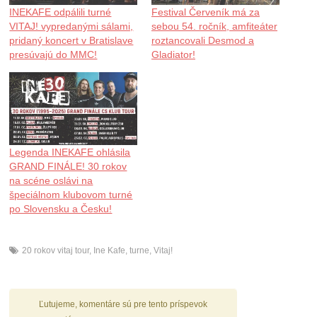
INEKAFE odpálili turné
Festival Červeník má za
VITAJ! vypredanými sálami,
sebou 54. ročník, amfiteáter
pridaný koncert v Bratislave
roztancovali Desmod a
presúvajú do MMC!
Gladiator!
Legenda INEKAFE ohlásila
GRAND FINÁLE! 30 rokov
na scéne oslávi na
špeciálnom klubovom turné
po Slovensku a Česku!
20 rokov vitaj tour
,
Ine Kafe
,
turne
,
Vitaj!
Ľutujeme, komentáre sú pre tento príspevok