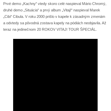
Prvé demo „Kachny“ vtedy skoro celé naspieval Mário Chromý,
druhé demo „Situácia“ a prvý album „Vitaj!“ naspieval Marek
„Cibi“ Cibula. V roku 2000 prišlo v kapele k zásadným zmenám
a odvtedy sa pôvodná zostava kapely na pódiách neobjavila. Až
teraz na jedinečnom 20 ROKOV VITAJ! TOUR ŠPECIÁL.