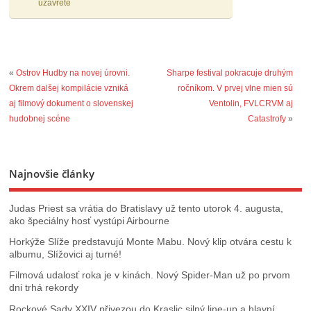
uzavreté
«
Ostrov Hudby na novej úrovni.
Sharpe festival pokracuje druhým
Okrem dalšej kompilácie vzniká
ročníkom. V prvej vlne mien sú
aj filmový dokument o slovenskej
Ventolin, FVLCRVM aj
hudobnej scéne
Catastrofy
»
Najnovšie články
Judas Priest sa vrátia do Bratislavy už tento utorok 4. augusta,
ako špeciálny hosť vystúpi Airbourne
Horkýže Slíže predstavujú Monte Mabu. Nový klip otvára cestu k
albumu, Slížovici aj turné!
Filmová udalosť roka je v kinách. Nový Spider-Man už po prvom
dni trhá rekordy
Rockové Sady XXIV přivezou do Kraslic silný line‑up a hlavní