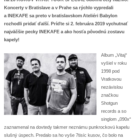
Koncerty v Bratislave a v Prahe sa rýchlo vypredali
a INEKAFE sa preto v bratislavskom Ateliéri Babylon
rozhodli pridať ďalší. Príďte si 2. februára 2019 vychutnať
najväčšie pecky INEKAFE a ako hosťa pôvodnú zostavu
kapely!
Album „Vitaj“
vyšiel v roku
1998 pod
Vratkovou
nezávislou
značkou
Shotgun
records a so
singlom „090x“
zaznamenal na dovtedy takmer neznámu punkrockovú kapelu
slušný úspech. Predalo sa ho vyše 7tisíc kusov, čo bolo na